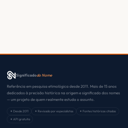
Significado
do Nome
Referência em pesquisa etimológica desde 2011. Mais de 15 anos
dedicados à precisão histórica na origem e significado dos nomes
— um projeto de quem realmente estuda o assunto.
✦ Desde 2011
✦ Revisado por especialistas
✦ Fontes históricas citadas
✦ API gratuita