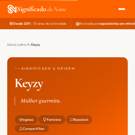
Significado
do Nome
Desde 2011
— 15 anos de autoridade
Revisado por
especialistas em etimo
EXPLORAR
NOME PERFEITO
Início
Letra K
Keyzy
ÁREA DO DEV
SIGNIFICADO & ORIGEM
Keyzy
Mulher guerreira.
Inglesa
Feminino
Razoável
Compartilhar