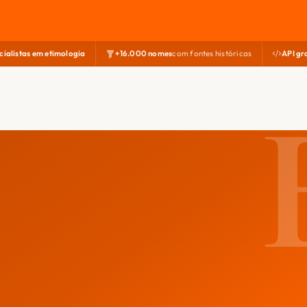
cialistas em etimologia
+16.000 nomes
com fontes históricas
API gr