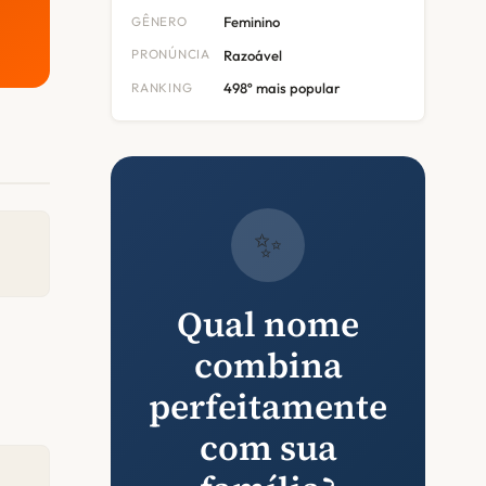
GÊNERO
Feminino
PRONÚNCIA
Razoável
RANKING
498º mais popular
✨
Qual nome
combina
perfeitamente
com sua