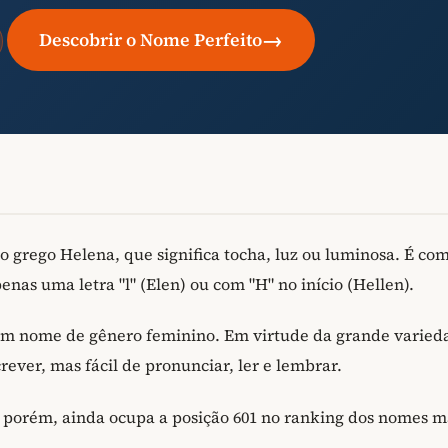
→
Descobrir o Nome Perfeito
o grego Helena, que significa tocha, luz ou luminosa. É c
as uma letra "l" (Elen) ou com "H" no início (Hellen).
um nome de gênero feminino. Em virtude da grande varied
ever, mas fácil de pronunciar, ler e lembrar.
, porém, ainda ocupa a posição 601 no ranking dos nomes m