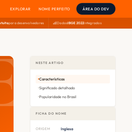
EXPLORAR
NOME PERFEITO
ÁREA DO DEV
atuita
para desenvolvedores
Dados
IBGE 2022
integrados
NESTE ARTIGO
Características
Significado detalhado
Popularidade no Brasil
FICHA DO NOME
ORIGEM
Inglesa