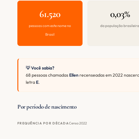
61.520
0,03%
pessoas com este nome no
da população brasileir
Brasil
💡 Você sabia?
68 pessoas chamadas
Ellen
recenseadas em 2022 nasceram
letra
E
.
Por período de nascimento
Censo 2022
FREQUÊNCIA POR DÉCADA