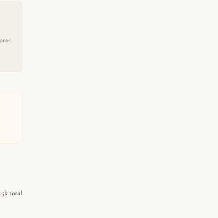
ores
.5k total