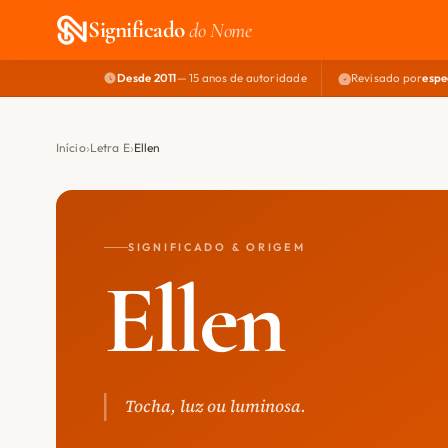
Significado
do Nome
Desde 2011
— 15 anos de autoridade
Revisado por
espe
Início
Letra E
Ellen
SIGNIFICADO & ORIGEM
Ellen
Tocha, luz ou luminosa.