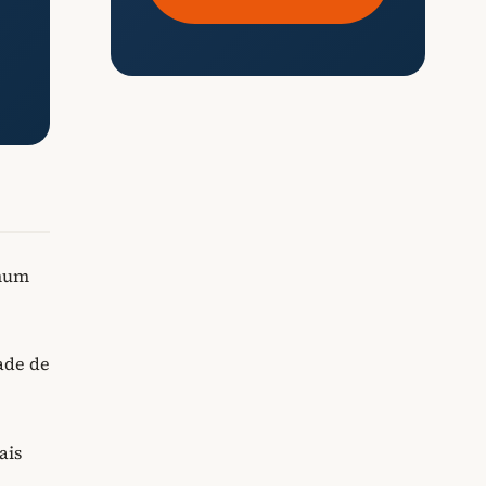
omum
ade de
ais