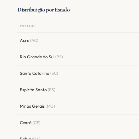
Distribuição por Estado
ESTADO
Acre
(AC)
Rio Grande do Sul
(RS)
Santa Catarina
(SC)
Espírito Santo
(ES)
Minas Gerais
(MG)
Ceará
(CE)
Bahia
(BA)