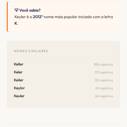
💡 Você sabia?
Keyler é o
2012º
nome mais popular iniciado com a letra
K
.
NOMES SIMILARES
Keller
856 registros
Keler
313 registros
Keiler
126 registros
Keylor
69 registros
Keuler
66 registros