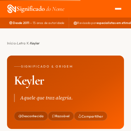
Significado
do Nome
Desde 2011
— 15 anos de autoridade
Revisado por
especialistas em etimo
EXPLORAR
NOME PERFEITO
Início
Letra K
Keyler
ÁREA DO DEV
SIGNIFICADO & ORIGEM
Keyler
Aquele que traz alegria.
Desconhecida
Razoável
Compartilhar