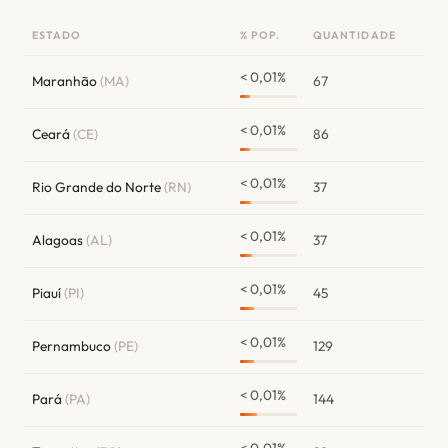
ESTADO
% POP.
QUANTIDADE
< 0,01%
Maranhão
(MA)
67
< 0,01%
Ceará
(CE)
86
< 0,01%
Rio Grande do Norte
(RN)
37
< 0,01%
Alagoas
(AL)
37
< 0,01%
Piauí
(PI)
45
< 0,01%
Pernambuco
(PE)
129
< 0,01%
Pará
(PA)
144