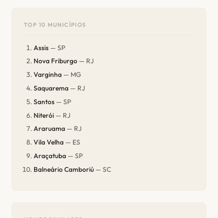
TOP 10 MUNICÍPIOS
Assis
— SP
Nova Friburgo
— RJ
Varginha
— MG
Saquarema
— RJ
Santos
— SP
Niterói
— RJ
Araruama
— RJ
Vila Velha
— ES
Araçatuba
— SP
Balneário Camboriú
— SC