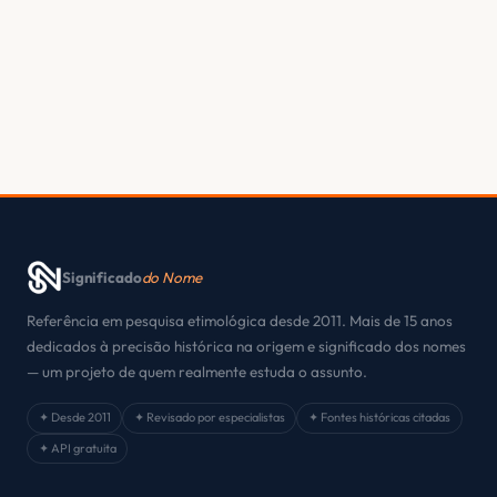
Significado
do Nome
Referência em pesquisa etimológica desde 2011. Mais de 15 anos
dedicados à precisão histórica na origem e significado dos nomes
— um projeto de quem realmente estuda o assunto.
✦ Desde 2011
✦ Revisado por especialistas
✦ Fontes históricas citadas
✦ API gratuita