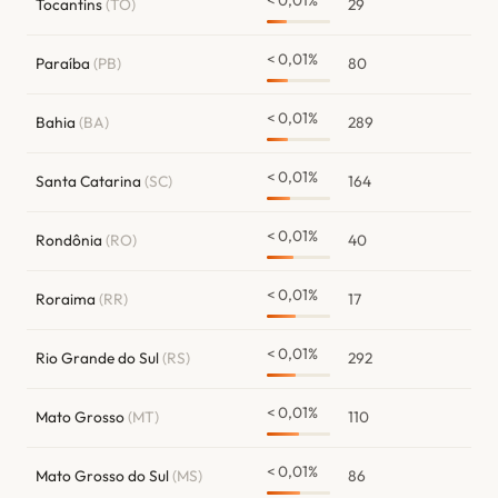
< 0,01%
Tocantins
(TO)
29
< 0,01%
Paraíba
(PB)
80
< 0,01%
Bahia
(BA)
289
< 0,01%
Santa Catarina
(SC)
164
< 0,01%
Rondônia
(RO)
40
< 0,01%
Roraima
(RR)
17
< 0,01%
Rio Grande do Sul
(RS)
292
< 0,01%
Mato Grosso
(MT)
110
< 0,01%
Mato Grosso do Sul
(MS)
86