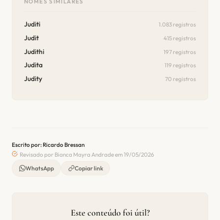
NOMES SIMILARES
Juditi
1.083 registros
Judit
415 registros
Judithi
197 registros
Judita
119 registros
Judity
70 registros
Escrito por: Ricardo Bressan
Revisado por Bianca Mayra Andrade em 19/05/2026
WhatsApp
Copiar link
Este conteúdo foi útil?