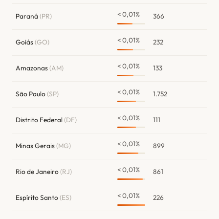
< 0,01%
Paraná
(PR)
366
< 0,01%
Goiás
(GO)
232
< 0,01%
Amazonas
(AM)
133
< 0,01%
São Paulo
(SP)
1.752
< 0,01%
Distrito Federal
(DF)
111
< 0,01%
Minas Gerais
(MG)
899
< 0,01%
Rio de Janeiro
(RJ)
861
< 0,01%
Espírito Santo
(ES)
226