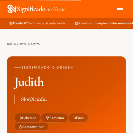
Significado
do Nome
Desde 2011
— 15 anos de autoridade
Revisado por
especialistas em etimo
EXPLORAR
NOME PERFEITO
Início
Letra J
Judith
ÁREA DO DEV
SIGNIFICADO & ORIGEM
Judith
Glorificada.
Hebraica
Feminino
Fácil
Compartilhar