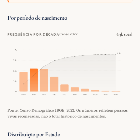
Por período de nascimento
6.3k total
Censo 2022
FREQUÊNCIA POR DÉCADA
7k
6.3k
5.3k
3.5k
1.8k
0
<1940
1940
1950
1960
1970
1980
1990
2000
2010
2020
Fonte: Censo Demográfico IBGE, 2022. Os números refletem pessoas
vivas recenseadas, não o total histórico de nascimentos.
Distribuição por Estado