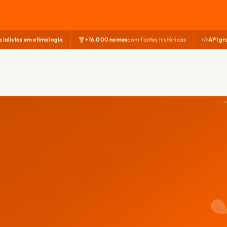
cialistas em etimologia
+16.000 nomes
com fontes históricas
API gr