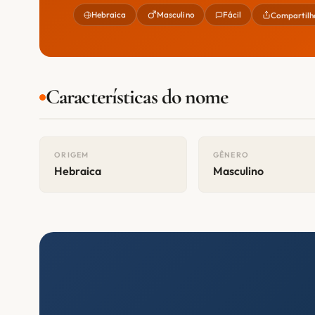
Hebraica
Masculino
Fácil
Compartilh
Características do nome
ORIGEM
GÊNERO
Hebraica
Masculino