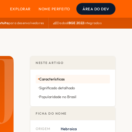
EXPLORAR
NOME PERFEITO
ÁREA DO DEV
atuita
para desenvolvedores
Dados
IBGE 2022
integrados
NESTE ARTIGO
Características
Significado detalhado
Popularidade no Brasil
FICHA DO NOME
ORIGEM
Hebraica