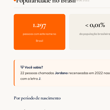
Popularidade no Brasil
IBGE 2022
1.297
< 0,01%
pessoas com este nome no
da população brasileir
Brasil
💡 Você sabia?
22 pessoas chamadas
Jordano
recenseadas em 2022 nasc
com a letra
J
.
Por período de nascimento