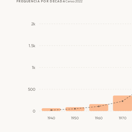
Censo 2022
FREQUÊNCIA POR DÉCADA
2k
1.5k
1k
500
0
1940
1950
1960
1970