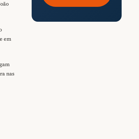
João
o
de em
egam
ra nas