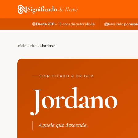
Significado
do Nome
Desde 2011
— 15 anos de autoridade
Revisado por
espe
Início
Letra J
Jordano
SIGNIFICADO & ORIGEM
Jordano
Aquele que descende.