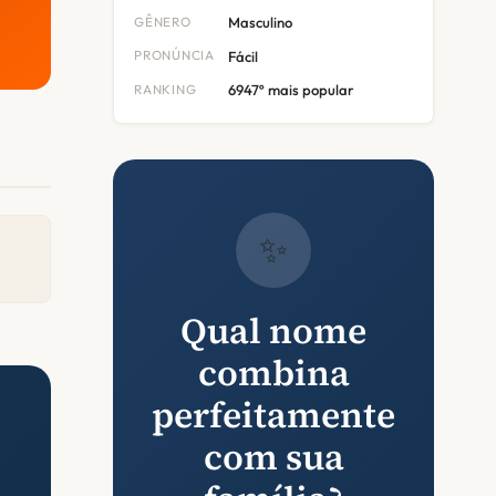
GÊNERO
Masculino
PRONÚNCIA
Fácil
RANKING
6947º mais popular
✨
Qual nome
combina
perfeitamente
com sua