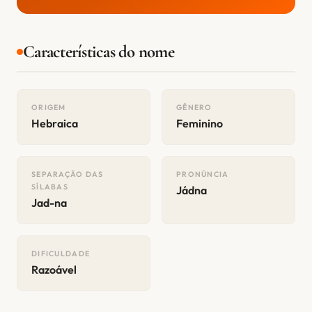
Características do nome
ORIGEM
GÊNERO
Hebraica
Feminino
SEPARAÇÃO DAS
PRONÚNCIA
SÍLABAS
Jádna
Jad-na
DIFICULDADE
Razoável