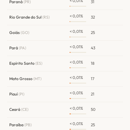
< 0,01%
Paraná
(PR)
31
< 0,01%
Rio Grande do Sul
(RS)
32
< 0,01%
Goiás
(GO)
25
< 0,01%
Pará
(PA)
43
< 0,01%
Espírito Santo
(ES)
18
< 0,01%
Mato Grosso
(MT)
17
< 0,01%
Piauí
(PI)
21
< 0,01%
Ceará
(CE)
50
< 0,01%
Paraíba
(PB)
25