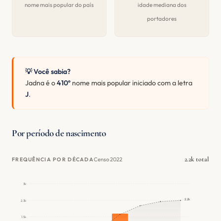
nome mais popular do país
idade mediana dos
portadores
💡 Você sabia?
Jadna é o
410º
nome mais popular iniciado com a letra
J
.
Por período de nascimento
2.2k total
Censo 2022
FREQUÊNCIA POR DÉCADA
3k
2.2k
2.3k
1.5k