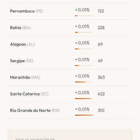
< 0,01%
Pernambuco
(PE)
122
< 0,01%
Bahia
(BA)
228
< 0,01%
Alagoas
(AL)
69
< 0,01%
Sergipe
(SE)
49
< 0,01%
Maranhão
(MA)
363
< 0,01%
Santa Catarina
(SC)
622
< 0,01%
Rio Grande do Norte
(RN)
310
TOP 10 MUNICÍPIOS