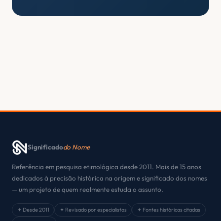
Significado
do Nome
Referência em pesquisa etimológica desde 2011. Mais de 15 anos
dedicados à precisão histórica na origem e significado dos nomes
— um projeto de quem realmente estuda o assunto.
✦ Desde 2011
✦ Revisado por especialistas
✦ Fontes históricas citadas