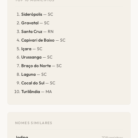
Siderópolis
— SC
Gravatal
— SC
Santa Cruz
— RN
Capivari de Baixo
— SC
Içara
— SC
Urussanga
— SC
Braço do Norte
— SC
Laguna
— SC
Cocal do Sul
— SC
Turilândia
— MA
NOMES SIMILARES
Jadina
708 registros