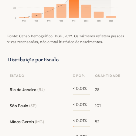
750
0
1950
1960
1970
1980
1990
2000
2010
2020
Fonte: Censo Demográfico IBGE, 2022. Os números refletem pessoas
vivas recenseadas, não o total histórico de nascimentos.
Distribuição por Estado
ESTADO
% POP.
QUANTIDADE
< 0,01%
Rio de Janeiro
(RJ)
28
< 0,01%
São Paulo
(SP)
101
< 0,01%
Minas Gerais
(MG)
52