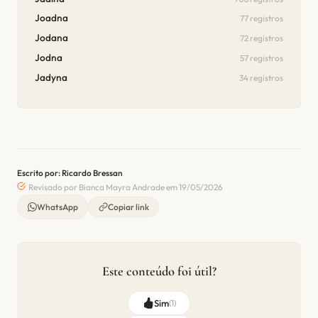
Joadna
77 registros
Jodana
72 registros
Jodna
57 registros
Jadyna
34 registros
Escrito por: Ricardo Bressan
Revisado por Bianca Mayra Andrade em 19/05/2026
WhatsApp
Copiar link
Este conteúdo foi útil?
Sim
(
1
)