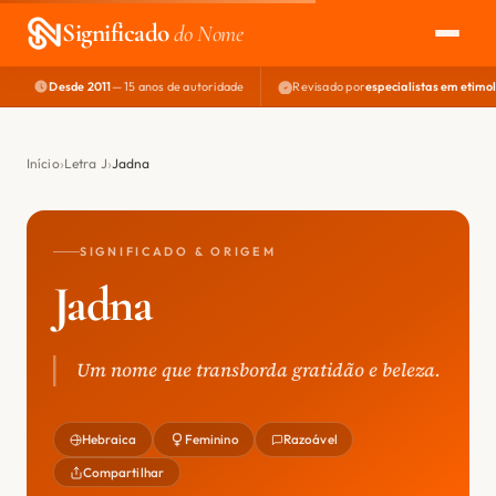
Significado
do Nome
Desde 2011
— 15 anos de autoridade
Revisado por
especialistas em etimo
EXPLORAR
NOME PERFEITO
Início
Letra J
Jadna
ÁREA DO DEV
SIGNIFICADO & ORIGEM
Jadna
Um nome que transborda gratidão e beleza.
Hebraica
Feminino
Razoável
Compartilhar