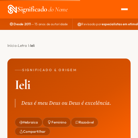
Significado
do Nome
Desde 2011
— 15 anos de autoridade
Revisado por
especialistas em etimo
EXPLORAR
NOME PERFEITO
Início
Letra I
Ieli
ÁREA DO DEV
SIGNIFICADO & ORIGEM
Ieli
Deus é meu Deus ou Deus é excelência.
Hebraica
Feminino
Razoável
Compartilhar