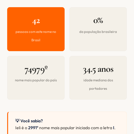
42
0%
pessoas com este nome no
da população brasileira
Brasil
74979º
34.5 anos
nome mais popular do país
idade mediana dos
portadores
💡 Você sabia?
Ieli é o
2991º
nome mais popular iniciado com a letra
I
.