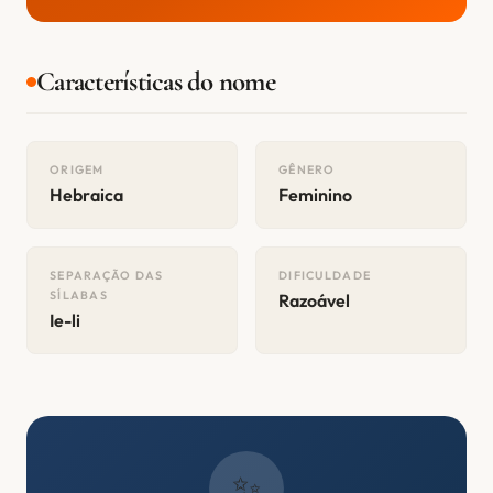
Características do nome
ORIGEM
GÊNERO
Hebraica
Feminino
SEPARAÇÃO DAS
DIFICULDADE
SÍLABAS
Razoável
Ie-li
✨