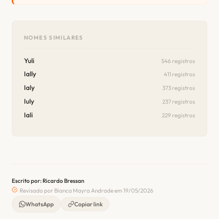
NOMES SIMILARES
Yuli
546 registros
Ially
411 registros
Ialy
373 registros
Iuly
237 registros
Iali
229 registros
Escrito por: Ricardo Bressan
Revisado por Bianca Mayra Andrade em 19/05/2026
WhatsApp
Copiar link