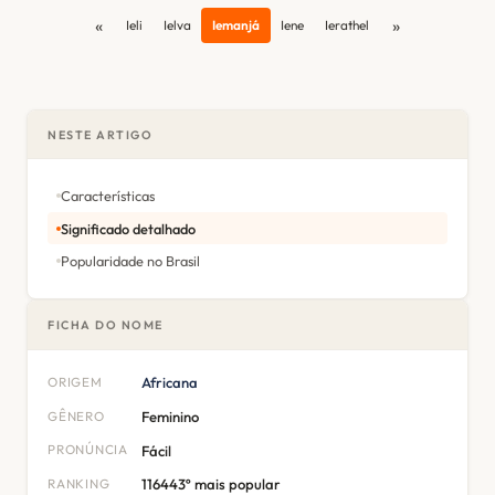
«
»
Ieli
Ielva
Iemanjá
Iene
Ierathel
NESTE ARTIGO
Características
Significado detalhado
Popularidade no Brasil
FICHA DO NOME
ORIGEM
Africana
GÊNERO
Feminino
PRONÚNCIA
Fácil
RANKING
116443º mais popular