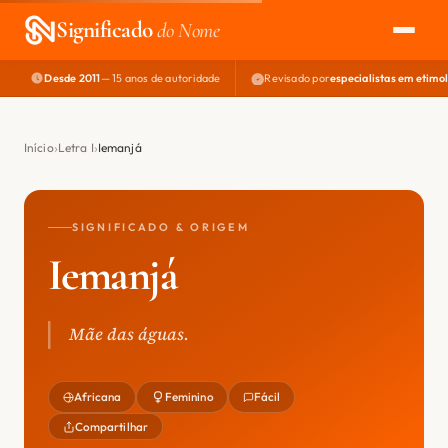
Significado
do Nome
Desde 2011
— 15 anos de autoridade
Revisado por
especialistas em etimo
EXPLORAR
NOME PERFEITO
Início
Letra I
Iemanjá
ÁREA DO DEV
SIGNIFICADO & ORIGEM
Iemanjá
Mãe das águas.
Africana
Feminino
Fácil
Compartilhar