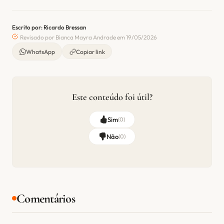
Escrito por: Ricardo Bressan
Revisado por Bianca Mayra Andrade em 19/05/2026
WhatsApp
Copiar link
Este conteúdo foi útil?
Sim
(
0
)
Não
(
0
)
Comentários