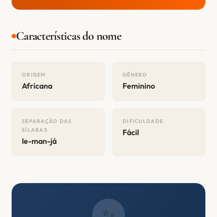
Características do nome
ORIGEM
GÊNERO
Africana
Feminino
SEPARAÇÃO DAS
DIFICULDADE
SÍLABAS
Fácil
Ie-man-já
✨