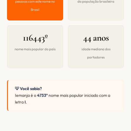
pessoas com este nome no
da população brasileira
Brasil
116443º
44 anos
nome mais popular do país
idade mediana dos
portadores
💡 Você sabia?
Iemanja é o
4733º
nome mais popular iniciado com a
letra
I
.