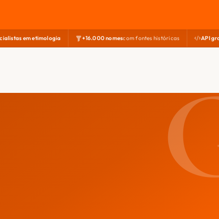
cialistas em etimologia
+16.000 nomes
com fontes históricas
API gr