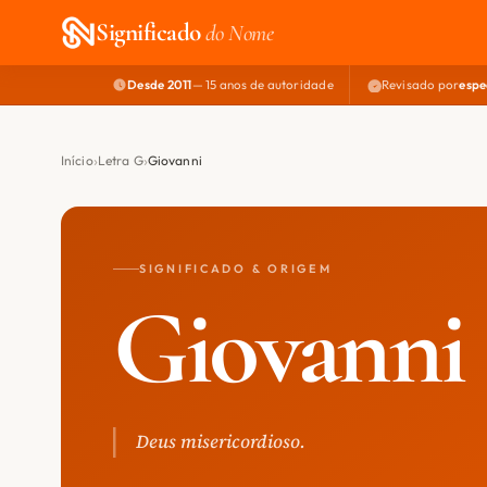
Significado
do Nome
Desde 2011
— 15 anos de autoridade
Revisado por
espe
Início
Letra G
Giovanni
SIGNIFICADO & ORIGEM
Giovanni
Deus misericordioso.