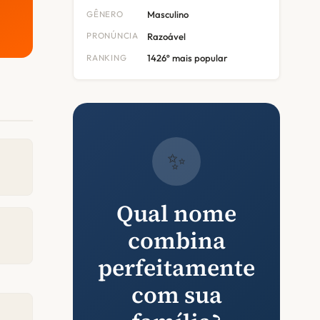
GÊNERO
Masculino
PRONÚNCIA
Razoável
RANKING
1426º mais popular
✨
Qual nome
combina
perfeitamente
com sua