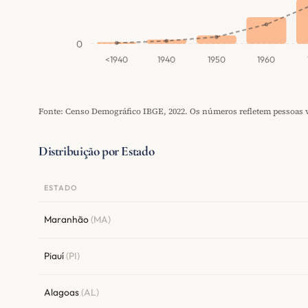
0
<1940
1940
1950
1960
Fonte: Censo Demográfico IBGE, 2022. Os números refletem pessoas vi
Distribuição por Estado
ESTADO
Maranhão
(MA)
Piauí
(PI)
Alagoas
(AL)