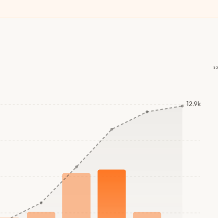
1
12.9k