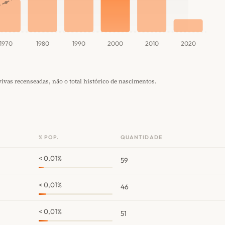
1970
1980
1990
2000
2010
2020
vas recenseadas, não o total histórico de nascimentos.
% POP.
QUANTIDADE
< 0,01%
59
< 0,01%
46
< 0,01%
51