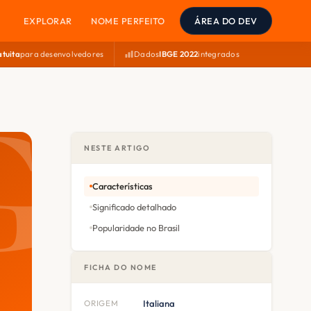
EXPLORAR
NOME PERFEITO
ÁREA DO DEV
atuita
para desenvolvedores
Dados
IBGE 2022
integrados
NESTE ARTIGO
Características
Significado detalhado
Popularidade no Brasil
FICHA DO NOME
ORIGEM
Italiana