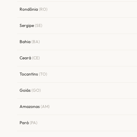
Rondônia
(RO)
Sergipe
(SE)
Bahia
(BA)
Ceará
(CE)
Tocantins
(TO)
Goiás
(GO)
Amazonas
(AM)
Pará
(PA)