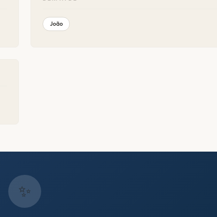
João
✨