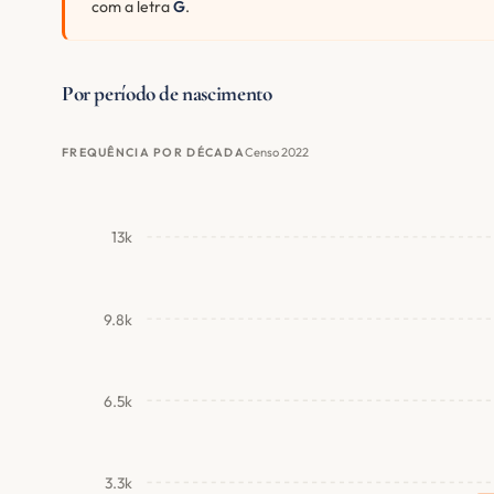
com a letra
G
.
Por período de nascimento
Censo 2022
FREQUÊNCIA POR DÉCADA
13k
9.8k
6.5k
3.3k