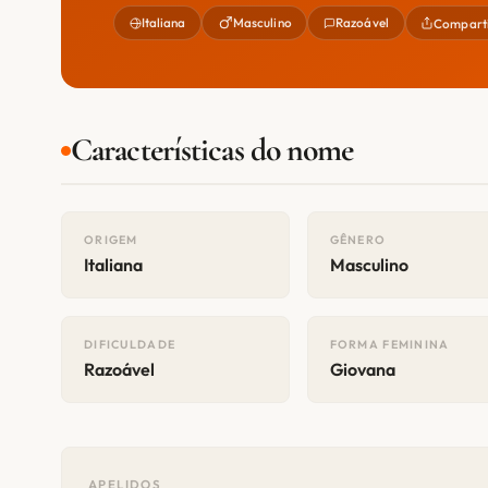
Italiana
Masculino
Razoável
Comparti
Características do nome
ORIGEM
GÊNERO
Italiana
Masculino
DIFICULDADE
FORMA FEMININA
Razoável
Giovana
APELIDOS