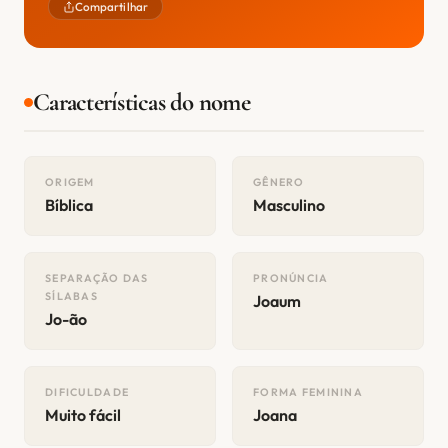
Compartilhar
Características do nome
ORIGEM
GÊNERO
Bíblica
Masculino
SEPARAÇÃO DAS
PRONÚNCIA
SÍLABAS
Joaum
Jo-ão
DIFICULDADE
FORMA FEMININA
Muito fácil
Joana