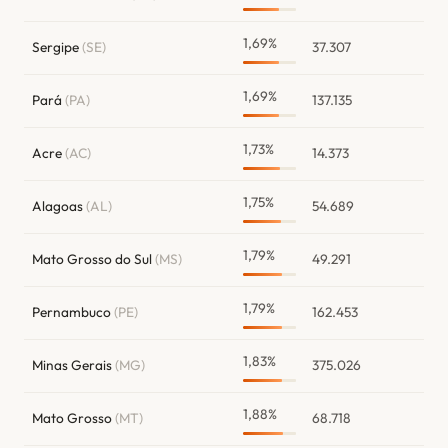
1,69%
Sergipe
(SE)
37.307
1,69%
Pará
(PA)
137.135
1,73%
Acre
(AC)
14.373
1,75%
Alagoas
(AL)
54.689
1,79%
Mato Grosso do Sul
(MS)
49.291
1,79%
Pernambuco
(PE)
162.453
1,83%
Minas Gerais
(MG)
375.026
1,88%
Mato Grosso
(MT)
68.718