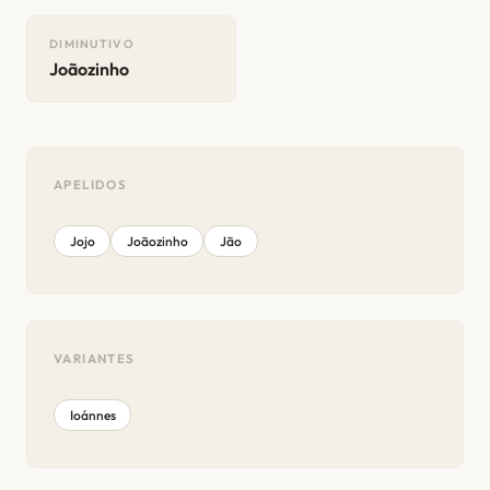
DIMINUTIVO
Joãozinho
APELIDOS
Jojo
Joãozinho
Jão
VARIANTES
Ioánnes