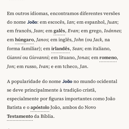
Em outros idiomas, encontramos diferentes versões
do nome
: em escocês,
Ian
; em espanhol,
Juan
;
João
em francês,
Jean
; em
galês
,
Evan
; em grego,
Ioánnes
;
em
húngaro
,
Janos
; em inglês,
John
(ou
Jack
, na
forma familiar); em
irlandês
,
Sean
; em italiano,
Gianni
ou
Giovanni
; em lituano,
Jonas
; em
romeno
,
Jon
; em russo,
Ivan
; e em tcheco,
Jan
.
A popularidade do nome
no mundo ocidental
João
se deve principalmente à tradição cristã,
especialmente por figuras importantes como João
Batista e o
apóstolo
João, ambos do Novo
Testamento
da Bíblia.