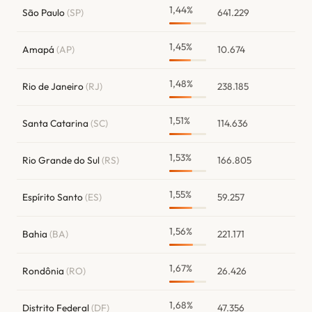
1,44%
São Paulo
(SP)
641.229
1,45%
Amapá
(AP)
10.674
1,48%
Rio de Janeiro
(RJ)
238.185
1,51%
Santa Catarina
(SC)
114.636
1,53%
Rio Grande do Sul
(RS)
166.805
1,55%
Espírito Santo
(ES)
59.257
1,56%
Bahia
(BA)
221.171
1,67%
Rondônia
(RO)
26.426
1,68%
Distrito Federal
(DF)
47.356