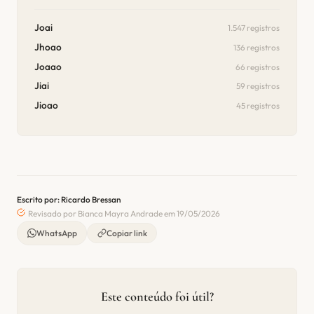
Joai
1.547 registros
Jhoao
136 registros
Joaao
66 registros
Jiai
59 registros
Jioao
45 registros
Escrito por: Ricardo Bressan
Revisado por Bianca Mayra Andrade em 19/05/2026
WhatsApp
Copiar link
Este conteúdo foi útil?