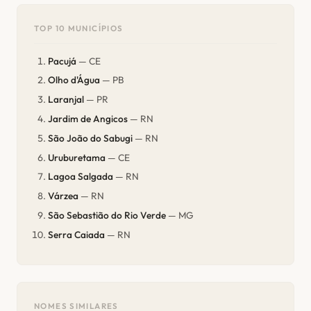
TOP 10 MUNICÍPIOS
Pacujá
— CE
Olho d'Água
— PB
Laranjal
— PR
Jardim de Angicos
— RN
São João do Sabugi
— RN
Uruburetama
— CE
Lagoa Salgada
— RN
Várzea
— RN
São Sebastião do Rio Verde
— MG
Serra Caiada
— RN
NOMES SIMILARES