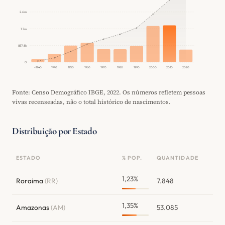
2.6m
1.7m
857.8k
0
<1940
1940
1950
1960
1970
1980
1990
2000
2010
2020
Fonte: Censo Demográfico IBGE, 2022. Os números refletem pessoas
vivas recenseadas, não o total histórico de nascimentos.
Distribuição por Estado
ESTADO
% POP.
QUANTIDADE
1,23%
Roraima
(RR)
7.848
1,35%
Amazonas
(AM)
53.085