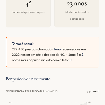
4º
23 anos
nome mais popular do país
idade mediana dos
portadores
💡 Você sabia?
222.450 pessoas chamadas
Joao
recenseadas em
2022 nasceram até a década de 40. · Joao é o
2º
nome mais popular iniciado com a letra
J
.
Por período de nascimento
3.4m total
Censo 2022
FREQUÊNCIA POR DÉCADA
3.4m
3.4m