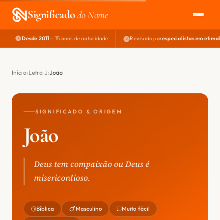
Significado
do Nome
Desde 2011
— 15 anos de autoridade
Revisado por
especialistas em etimo
EXPLORAR
NOME PERFEITO
Início
Letra J
João
ÁREA DO DEV
SIGNIFICADO & ORIGEM
João
Deus tem compaixão ou Deus é
misericordioso.
Bíblica
Masculino
Muito fácil