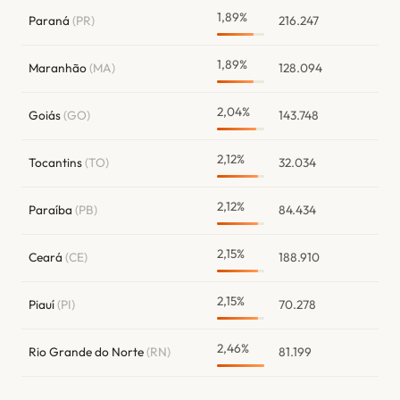
1,89%
Paraná
(PR)
216.247
1,89%
Maranhão
(MA)
128.094
2,04%
Goiás
(GO)
143.748
2,12%
Tocantins
(TO)
32.034
2,12%
Paraíba
(PB)
84.434
2,15%
Ceará
(CE)
188.910
2,15%
Piauí
(PI)
70.278
2,46%
Rio Grande do Norte
(RN)
81.199