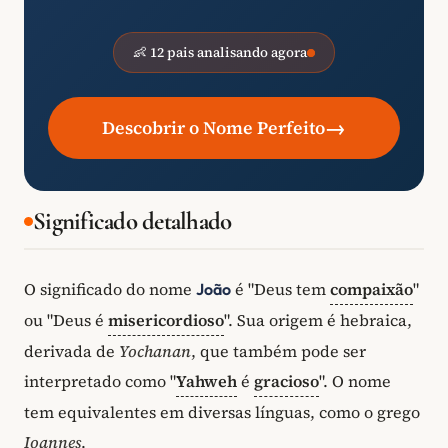
👶 12 pais analisando agora
→
Descobrir o Nome Perfeito
Significado detalhado
O significado do nome
é "Deus tem
compaixão
"
João
ou "Deus é
misericordioso
". Sua origem é hebraica,
derivada de
Yochanan
, que também pode ser
interpretado como "
Yahweh
é
gracioso
". O nome
tem equivalentes em diversas línguas, como o grego
Ioannes
.