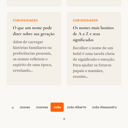
CURIOSIDADES
CURIOSIDADES
O que um nome pode
Os nomes mais bonitos
dizer sobre sua geração
de A a Z e seus
significados
Além de carregar
histórias familiares ou
Escolher o nome de um
preferências pessoais,
bebê é uma tarefa cheia
os nomes refletem o
de significado e emoção.
espírito de uma época,
Para ajudar os futuros
revelando...
papais e mamães,
reunim...
«
Joanes
Joannes
João
João Alberto
João Alessandro
»