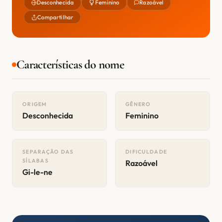
Desconhecida
Feminino
Razoável
Compartilhar
Características do nome
ORIGEM
GÊNERO
Desconhecida
Feminino
SEPARAÇÃO DAS
DIFICULDADE
SÍLABAS
Razoável
Gi-le-ne