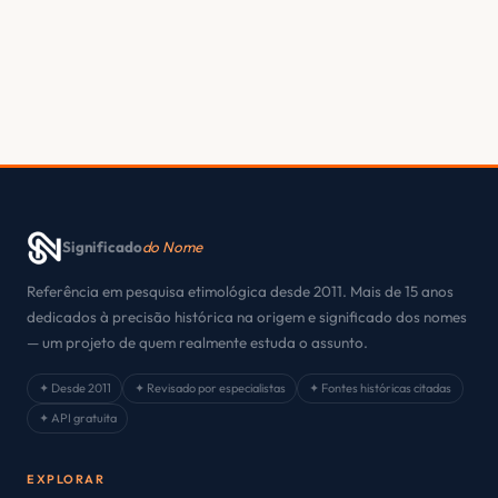
Significado
do Nome
Referência em pesquisa etimológica desde 2011. Mais de 15 anos
dedicados à precisão histórica na origem e significado dos nomes
— um projeto de quem realmente estuda o assunto.
✦ Desde 2011
✦ Revisado por especialistas
✦ Fontes históricas citadas
✦ API gratuita
EXPLORAR