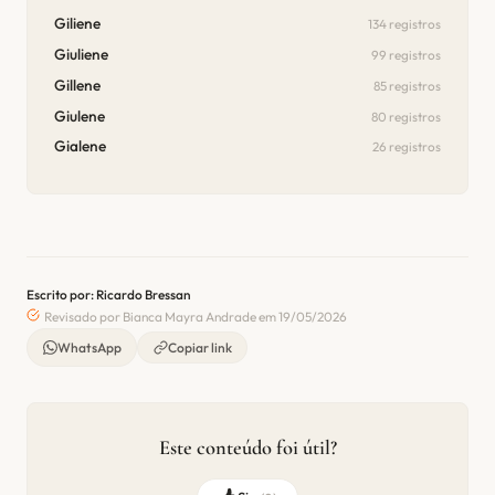
Giliene
134 registros
Giuliene
99 registros
Gillene
85 registros
Giulene
80 registros
Gialene
26 registros
Escrito por: Ricardo Bressan
Revisado por Bianca Mayra Andrade em 19/05/2026
WhatsApp
Copiar link
Este conteúdo foi útil?