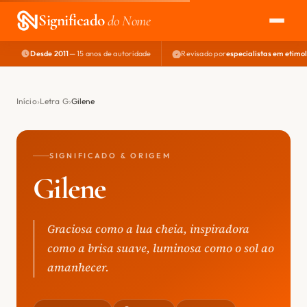
Significado
do Nome
Desde 2011
— 15 anos de autoridade
Revisado por
especialistas em etimo
EXPLORAR
NOME PERFEITO
Início
Letra G
Gilene
ÁREA DO DEV
SIGNIFICADO & ORIGEM
Gilene
Graciosa como a lua cheia, inspiradora
como a brisa suave, luminosa como o sol ao
amanhecer.