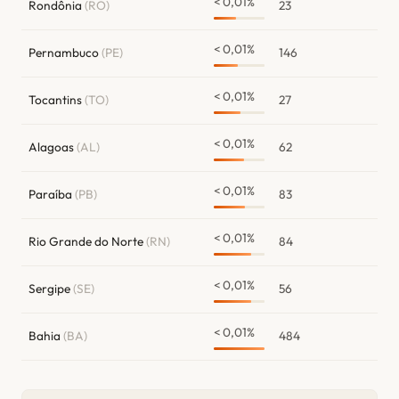
< 0,01%
Rondônia
(RO)
23
< 0,01%
Pernambuco
(PE)
146
< 0,01%
Tocantins
(TO)
27
< 0,01%
Alagoas
(AL)
62
< 0,01%
Paraíba
(PB)
83
< 0,01%
Rio Grande do Norte
(RN)
84
< 0,01%
Sergipe
(SE)
56
< 0,01%
Bahia
(BA)
484