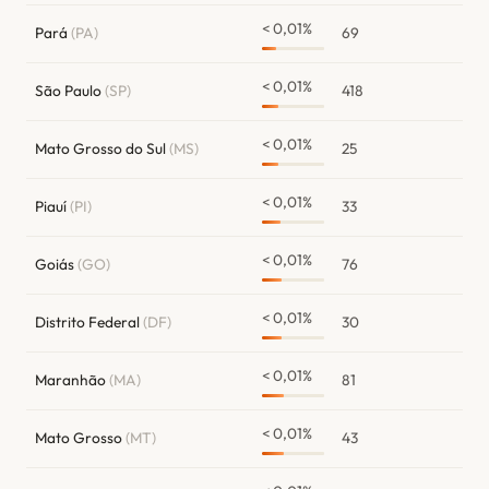
< 0,01%
Pará
(PA)
69
< 0,01%
São Paulo
(SP)
418
< 0,01%
Mato Grosso do Sul
(MS)
25
< 0,01%
Piauí
(PI)
33
< 0,01%
Goiás
(GO)
76
< 0,01%
Distrito Federal
(DF)
30
< 0,01%
Maranhão
(MA)
81
< 0,01%
Mato Grosso
(MT)
43