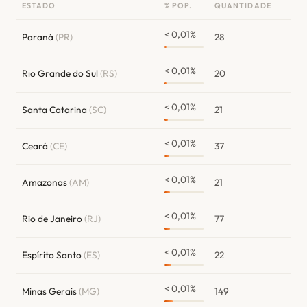
ESTADO
% POP.
QUANTIDADE
< 0,01%
Paraná
(PR)
28
< 0,01%
Rio Grande do Sul
(RS)
20
< 0,01%
Santa Catarina
(SC)
21
< 0,01%
Ceará
(CE)
37
< 0,01%
Amazonas
(AM)
21
< 0,01%
Rio de Janeiro
(RJ)
77
< 0,01%
Espírito Santo
(ES)
22
< 0,01%
Minas Gerais
(MG)
149