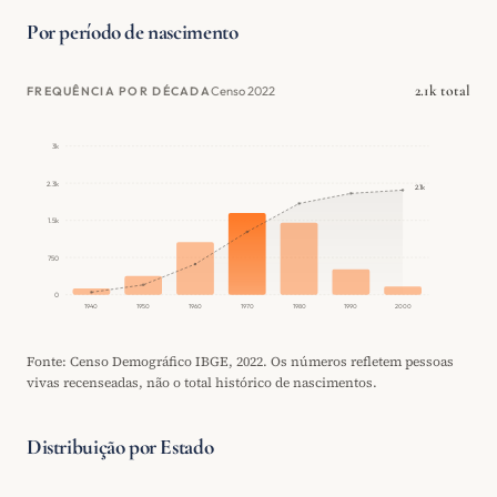
Por período de nascimento
2.1k total
Censo 2022
FREQUÊNCIA POR DÉCADA
3k
2.3k
2.1k
1.5k
750
0
1940
1950
1960
1970
1980
1990
2000
Fonte: Censo Demográfico IBGE, 2022. Os números refletem pessoas
vivas recenseadas, não o total histórico de nascimentos.
Distribuição por Estado