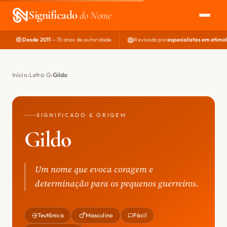
Significado
do Nome
Desde 2011
— 15 anos de autoridade
Revisado por
especialistas em etimo
EXPLORAR
NOME PERFEITO
Início
Letra G
Gildo
ÁREA DO DEV
SIGNIFICADO & ORIGEM
Gildo
Um nome que evoca coragem e
determinação para os pequenos guerreiros.
Teutônica
Masculino
Fácil