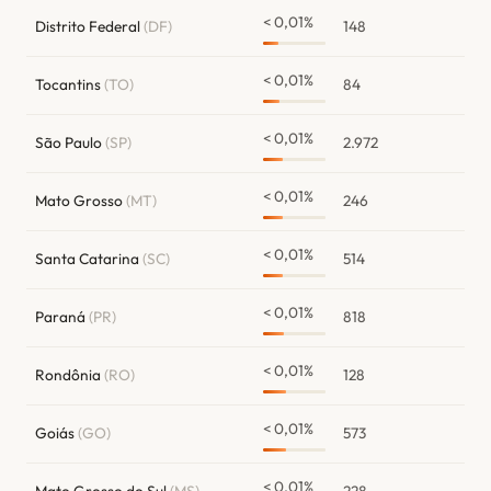
< 0,01%
Distrito Federal
(DF)
148
< 0,01%
Tocantins
(TO)
84
< 0,01%
São Paulo
(SP)
2.972
< 0,01%
Mato Grosso
(MT)
246
< 0,01%
Santa Catarina
(SC)
514
< 0,01%
Paraná
(PR)
818
< 0,01%
Rondônia
(RO)
128
< 0,01%
Goiás
(GO)
573
< 0,01%