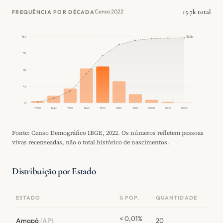
15.7k total
Censo 2022
FREQUÊNCIA POR DÉCADA
16k
15.7k
12k
8k
4k
0
<1940
1940
1950
1960
1970
1980
1990
2000
2010
2020
Fonte: Censo Demográfico IBGE, 2022. Os números refletem pessoas
vivas recenseadas, não o total histórico de nascimentos.
Distribuição por Estado
ESTADO
% POP.
QUANTIDADE
< 0,01%
Amapá
(AP)
20