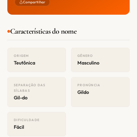
Compartilhar
Características do nome
ORIGEM
GÊNERO
Teutônica
Masculino
SEPARAÇÃO DAS
PRONÚNCIA
SÍLABAS
Gildo
Gil-do
DIFICULDADE
Fácil