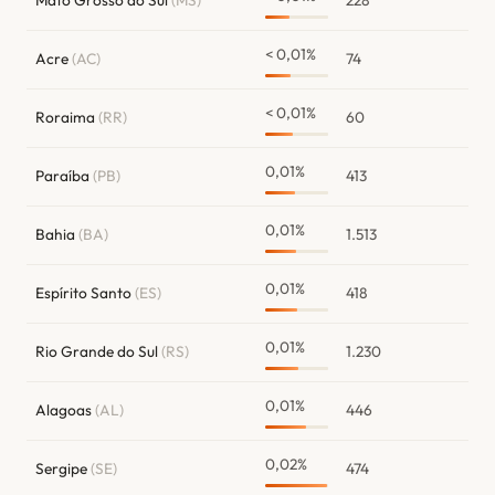
Mato Grosso do Sul
(MS)
228
< 0,01%
Acre
(AC)
74
< 0,01%
Roraima
(RR)
60
0,01%
Paraíba
(PB)
413
0,01%
Bahia
(BA)
1.513
0,01%
Espírito Santo
(ES)
418
0,01%
Rio Grande do Sul
(RS)
1.230
0,01%
Alagoas
(AL)
446
0,02%
Sergipe
(SE)
474