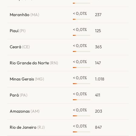
< 0,01%
Maranhão
(MA)
237
< 0,01%
Piauí
(PI)
125
< 0,01%
Ceará
(CE)
365
< 0,01%
Rio Grande do Norte
(RN)
147
< 0,01%
Minas Gerais
(MG)
1.018
< 0,01%
Pará
(PA)
411
< 0,01%
Amazonas
(AM)
203
< 0,01%
Rio de Janeiro
(RJ)
847