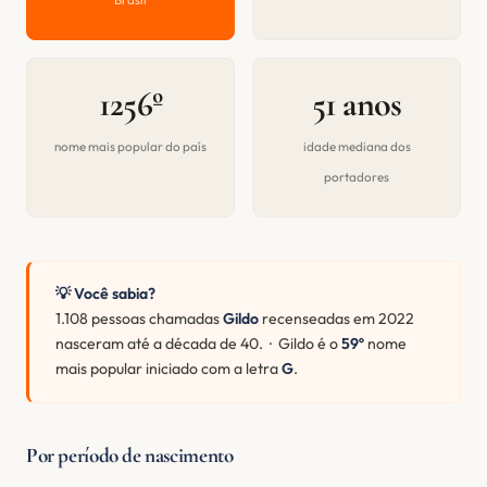
1256º
51 anos
nome mais popular do país
idade mediana dos
portadores
💡 Você sabia?
1.108 pessoas chamadas
Gildo
recenseadas em 2022
nasceram até a década de 40. · Gildo é o
59º
nome
mais popular iniciado com a letra
G
.
Por período de nascimento