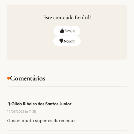
Este conteúdo foi útil?
Sim
(
0
)
Não
(
0
)
Comentários
Gildo Ribeiro dos Santos Junior
14/03/2025 às 11:35
Gostei muito super esclarecedor