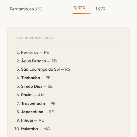
0,02%
Pernambuco
(PE)
1.973
TOP 10 MUNICÍPIOS
Ferreiros
— PE
Água Branca
— PB
São Lourenço do Sul
— RS
Timbaúba
— PE
Simão Dias
— SE
Pauini
— AM
Tracunhaém
— PE
Japaratuba
— SE
Inhapi
— AL
Ituiutaba
— MG