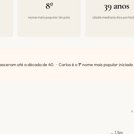
8º
39 anos
a
nome mais popular do país
idade mediana dos portad
sceram até a década de 40. · Carlos é o
1º
nome mais popular iniciado
1
1.5m