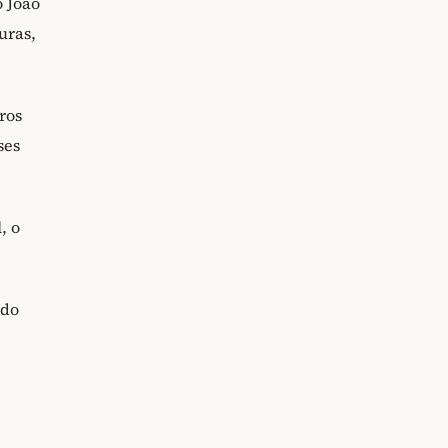
 João
uras,
tros
ses
, o
rdo