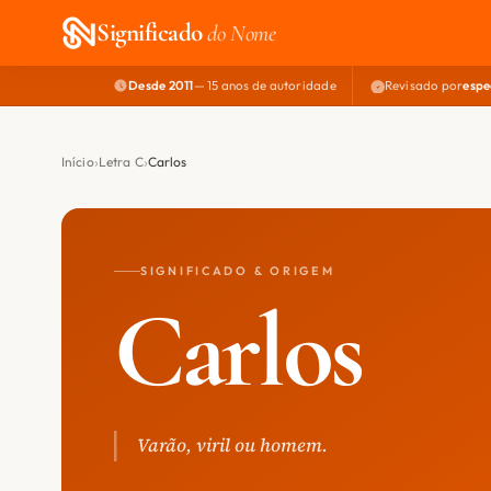
Significado
do Nome
Desde 2011
— 15 anos de autoridade
Revisado por
espe
Início
Letra C
Carlos
SIGNIFICADO & ORIGEM
Carlos
Varão, viril ou homem.