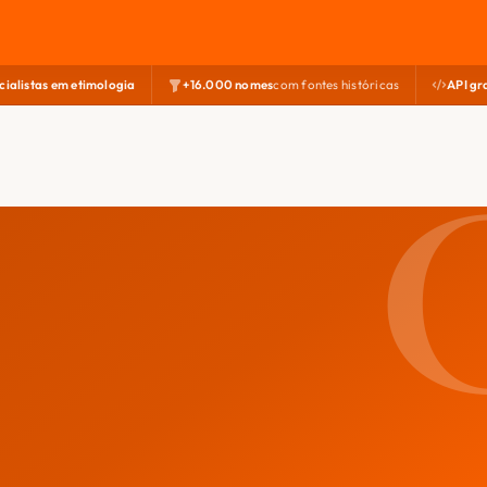
cialistas em etimologia
+16.000 nomes
com fontes históricas
API gr