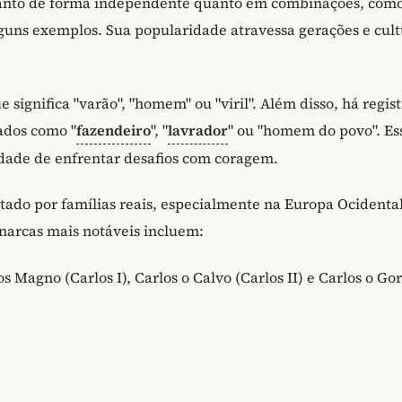
tanto de forma independente quanto em combinações, como
alguns exemplos. Sua popularidade atravessa gerações e cult
ue significa "varão", "homem" ou "viril". Além disso, há regis
ados como "
fazendeiro
", "
lavrador
" ou "homem do povo". Es
cidade de enfrentar desafios com coragem.
ado por famílias reais, especialmente na Europa Ocidental
narcas mais notáveis incluem:
los Magno (Carlos I), Carlos o Calvo (Carlos II) e Carlos o Go