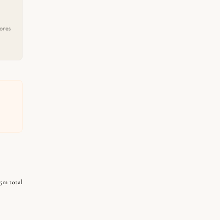
ores
.5m total