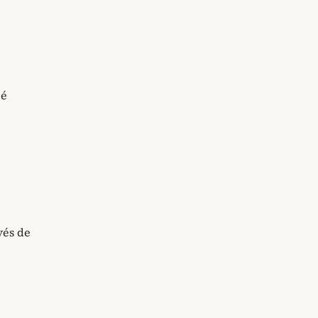
 é
vés de