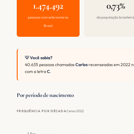
1.474.492
0,73%
pessoas com este nome no
da população brasileir
Brasil
💡 Você sabia?
40.635 pessoas chamadas
Carlos
recenseadas em 2022 na
com a letra
C
.
Por período de nascimento
Censo 2022
FREQUÊNCIA POR DÉCADA