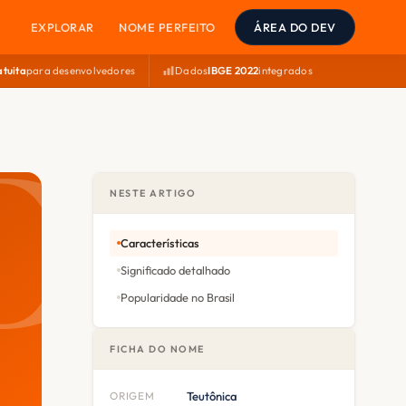
EXPLORAR
NOME PERFEITO
ÁREA DO DEV
atuita
para desenvolvedores
Dados
IBGE 2022
integrados
NESTE ARTIGO
Características
Significado detalhado
Popularidade no Brasil
FICHA DO NOME
ORIGEM
Teutônica