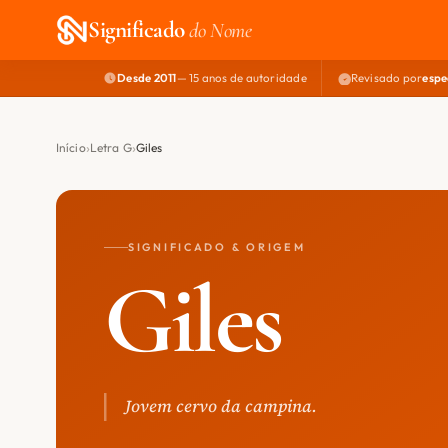
Significado
do Nome
Desde 2011
— 15 anos de autoridade
Revisado por
espe
Início
Letra G
Giles
SIGNIFICADO & ORIGEM
Giles
Jovem cervo da campina.