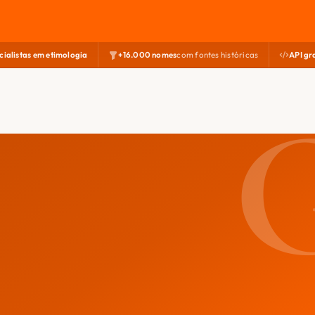
cialistas em etimologia
+16.000 nomes
com fontes históricas
API gr