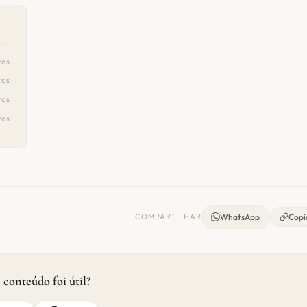
ros
ros
ros
ros
COMPARTILHAR
WhatsApp
Copia
 conteúdo foi útil?