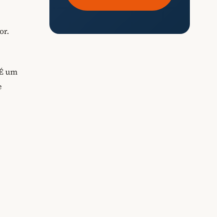
or.
 É um
e