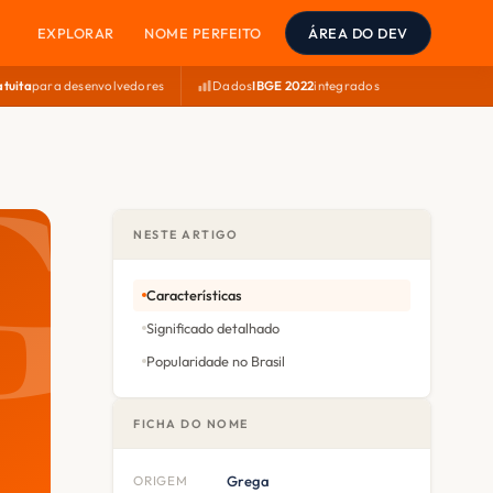
EXPLORAR
NOME PERFEITO
ÁREA DO DEV
atuita
para desenvolvedores
Dados
IBGE 2022
integrados
NESTE ARTIGO
Características
Significado detalhado
Popularidade no Brasil
FICHA DO NOME
ORIGEM
Grega