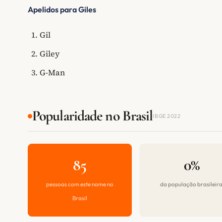
Apelidos para Giles
Gil
Giley
G-Man
Popularidade no Brasil
IBGE 2022
85
0%
pessoas com este nome no
da população brasileir
Brasil