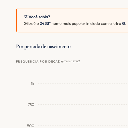
💡 Você sabia?
Giles é o
2433º
nome mais popular iniciado com a letra
G
.
Por período de nascimento
Censo 2022
FREQUÊNCIA POR DÉCADA
1k
750
500