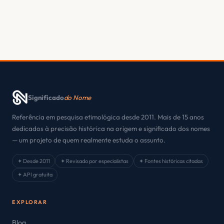
Significado
do Nome
Referência em pesquisa etimológica desde 2011. Mais de 15 anos
dedicados à precisão histórica na origem e significado dos nomes
— um projeto de quem realmente estuda o assunto.
✦ Desde 2011
✦ Revisado por especialistas
✦ Fontes históricas citadas
✦ API gratuita
EXPLORAR
Blog