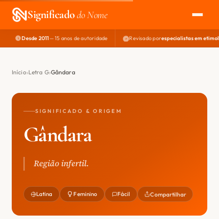
Significado
do Nome
Desde 2011
— 15 anos de autoridade
Revisado por
especialistas em etimo
EXPLORAR
NOME PERFEITO
Início
Letra G
Gândara
ÁREA DO DEV
SIGNIFICADO & ORIGEM
Gândara
Região infertil.
Latina
Feminino
Fácil
Compartilhar