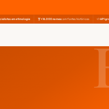
cialistas em etimologia
+16.000 nomes
com fontes históricas
API gr