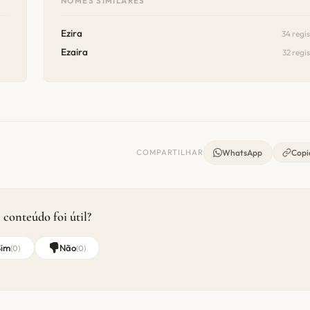
NOMES SIMILARES
Ezira
34 regi
Ezaira
32 regi
COMPARTILHAR
WhatsApp
Copia
 conteúdo foi útil?
Sim
Não
(
0
)
(
0
)