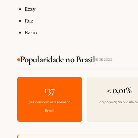
Ezzy
Raz
Ezrin
Popularidade no Brasil
IBGE 2022
137
< 0,01%
pessoas com este nome no
da população brasileir
Brasil