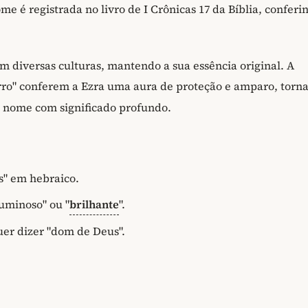
e é registrada no livro de I Crônicas 17 da Bíblia, conferi
m diversas culturas, mantendo a sua essência original. A
rro" conferem a Ezra uma aura de proteção e amparo, torn
 nome com significado profundo.
s" em hebraico.
luminoso" ou "
brilhante
".
uer dizer "dom de Deus".