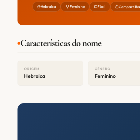
Hebraica
Feminino
Fácil
Compartilha
Características do nome
ORIGEM
GÊNERO
Hebraica
Feminino