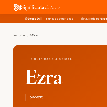
Significado
do Nome
Desde 2011
— 15 anos de autoridade
Revisado por
espe
Início
Letra E
Ezra
SIGNIFICADO & ORIGEM
Ezra
Socorro.