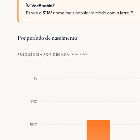
💡 Você sabia?
Ezra é o
3116º
nome mais popular iniciado com a letra
E
.
Por período de nascimento
Censo 2022
FREQUÊNCIA POR DÉCADA
1k
750
500