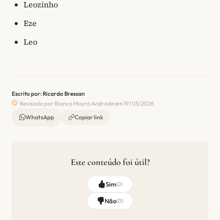
Leozinho
Eze
Leo
Escrito por: Ricardo Bressan
Revisado por Bianca Mayra Andrade em 19/05/2026
WhatsApp
Copiar link
Este conteúdo foi útil?
Sim
(
0
)
Não
(
0
)