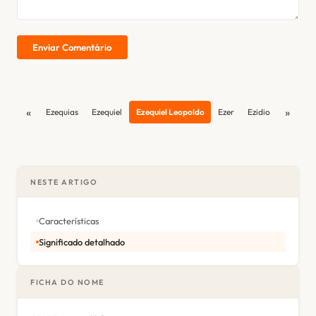
Enviar Comentário
«
»
Ezequias
Ezequiel
Ezequiel Leopoldo
Ezer
Ezidio
NESTE ARTIGO
Características
Significado detalhado
FICHA DO NOME