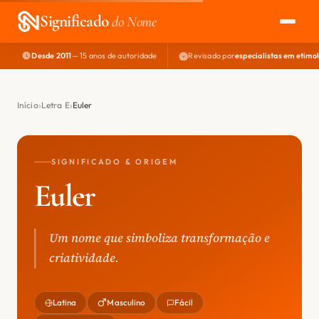
Significado
do Nome
Desde 2011
— 15 anos de autoridade
Revisado por
especialistas em etimo
EXPLORAR
NOME PERFEITO
Início
Letra E
Euler
ÁREA DO DEV
SIGNIFICADO & ORIGEM
Euler
Um nome que simboliza transformação e
criatividade.
Latina
Masculino
Fácil