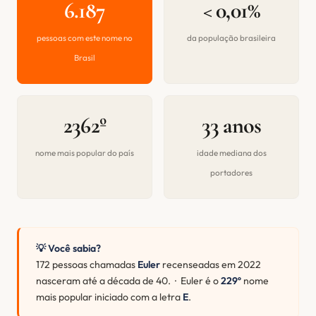
6.187
< 0,01%
pessoas com este nome no
da população brasileira
Brasil
2362º
33 anos
nome mais popular do país
idade mediana dos
portadores
💡 Você sabia?
172 pessoas chamadas
Euler
recenseadas em 2022
nasceram até a década de 40. · Euler é o
229º
nome
mais popular iniciado com a letra
E
.