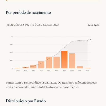
Por período de nascimento
6.2k total
Censo 2022
FREQUÊNCIA POR DÉCADA
7k
6.2k
5.3k
3.5k
1.8k
0
<1940
1940
1950
1960
1970
1980
1990
2000
2010
2020
Fonte: Censo Demográfico IBGE, 2022. Os números refletem pessoas
vivas recenseadas, não o total histórico de nascimentos.
Distribuição por Estado