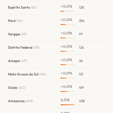
< 0,01%
Espírito Santo
(ES)
128
< 0,01%
Pará
(PA)
354
< 0,01%
Sergipe
(SE)
97
< 0,01%
Distrito Federal
(DF)
126
< 0,01%
Amapá
(AP)
34
< 0,01%
Mato Grosso do Sul
(MS)
131
< 0,01%
Goiás
(GO)
419
0,01%
Amazonas
(AM)
438