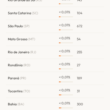
< 0,01%
Santa Catarina
(SC)
104
< 0,01%
São Paulo
(SP)
672
< 0,01%
Mato Grosso
(MT)
54
< 0,01%
Rio de Janeiro
(RJ)
255
< 0,01%
Rondônia
(RO)
27
< 0,01%
Paraná
(PR)
189
< 0,01%
Tocantins
(TO)
31
< 0,01%
Bahia
(BA)
300