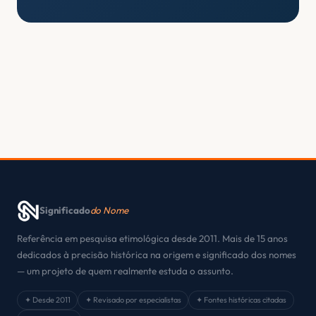
Significado
do Nome
Referência em pesquisa etimológica desde 2011. Mais de 15 anos
dedicados à precisão histórica na origem e significado dos nomes
— um projeto de quem realmente estuda o assunto.
✦ Desde 2011
✦ Revisado por especialistas
✦ Fontes históricas citadas