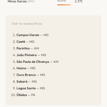
0,01%
Minas Gerais
(MG)
2.375
TOP 10 MUNICÍPIOS
Campos Gerais
— MG
Caeté
— MG
Parintins
— AM
João Pinheiro
— MG
São Paulo de Olivença
— AM
Itaúna
— MG
Ouro Branco
— MG
Sabará
— MG
Lagoa Santa
— MG
Óbidos
— PA