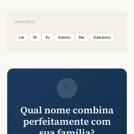
APELIDOS
Ler
Eli
Eu
Eulinho
Rer
Eulerzinho
✨
Qual nome combina
perfeitamente com
sua família?