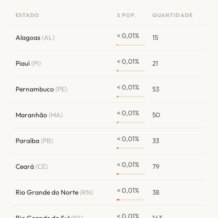
ESTADO
% POP.
QUANTIDADE
< 0,01%
Alagoas
(AL)
15
< 0,01%
Piauí
(PI)
21
< 0,01%
Pernambuco
(PE)
53
< 0,01%
Maranhão
(MA)
50
< 0,01%
Paraíba
(PB)
33
< 0,01%
Ceará
(CE)
79
< 0,01%
Rio Grande do Norte
(RN)
38
< 0,01%
Rio Grande do Sul
(RS)
143