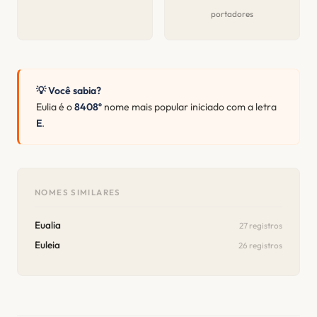
portadores
💡 Você sabia?
Eulia é o
8408º
nome mais popular iniciado com a letra
E
.
NOMES SIMILARES
Eualia
27 registros
Euleia
26 registros