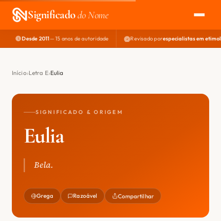
Significado
do Nome
Desde 2011
— 15 anos de autoridade
Revisado por
especialistas em etimo
EXPLORAR
NOME PERFEITO
Início
Letra E
Eulia
ÁREA DO DEV
SIGNIFICADO & ORIGEM
Eulia
Bela.
Grega
Razoável
Compartilhar