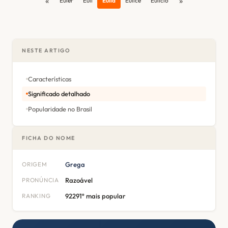
«
»
Euler
Euli
Eulia
Eulice
Eulicio
NESTE ARTIGO
Características
Significado detalhado
Popularidade no Brasil
FICHA DO NOME
ORIGEM
Grega
PRONÚNCIA
Razoável
RANKING
92291º mais popular