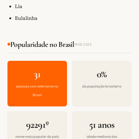
Lia
Eulalinha
Popularidade no Brasil
IBGE 2022
31
0%
pessoas com este nome no
da população brasileira
Brasil
92291º
51 anos
nome mais popular do país
idade mediana dos