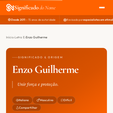
Significado
do Nome
Desde 2011
— 15 anos de autoridade
Revisado por
especialistas em etimo
EXPLORAR
NOME PERFEITO
Início
Letra E
Enzo Guilherme
ÁREA DO DEV
SIGNIFICADO & ORIGEM
Enzo Guilherme
Unir força e proteção.
Italiana
Masculino
Difícil
Compartilhar