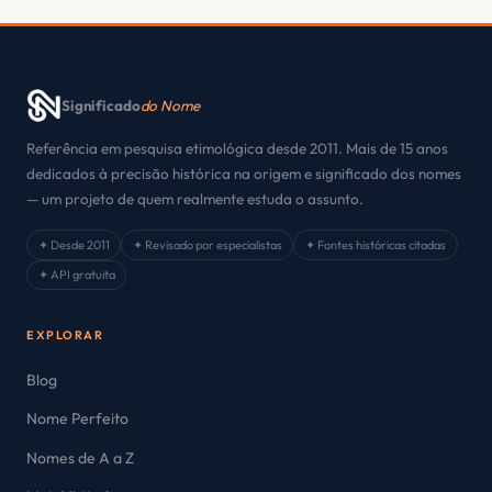
Significado
do Nome
Referência em pesquisa etimológica desde 2011. Mais de 15 anos
dedicados à precisão histórica na origem e significado dos nomes
— um projeto de quem realmente estuda o assunto.
✦ Desde 2011
✦ Revisado por especialistas
✦ Fontes históricas citadas
✦ API gratuita
EXPLORAR
Blog
Nome Perfeito
Nomes de A a Z