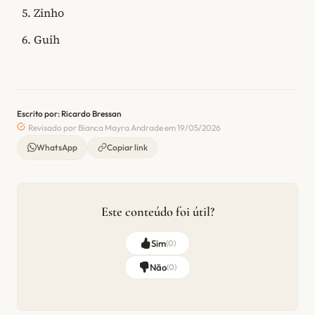
Zinho
Guih
Escrito por: Ricardo Bressan
Revisado por Bianca Mayra Andrade em 19/05/2026
WhatsApp
Copiar link
Este conteúdo foi útil?
Sim
(
0
)
Não
(
0
)