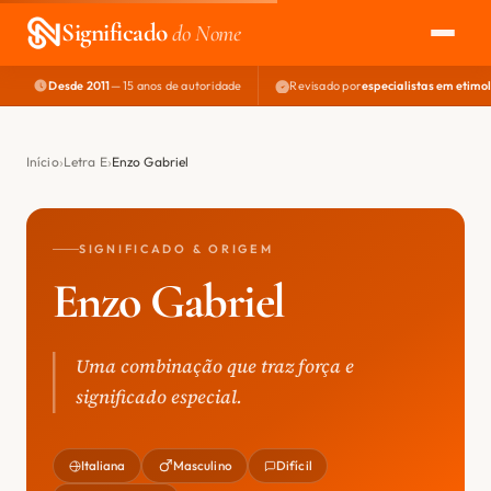
Significado
do Nome
Desde 2011
— 15 anos de autoridade
Revisado por
especialistas em etimo
EXPLORAR
NOME PERFEITO
Início
Letra E
Enzo Gabriel
ÁREA DO DEV
SIGNIFICADO & ORIGEM
Enzo Gabriel
Uma combinação que traz força e
significado especial.
Italiana
Masculino
Difícil