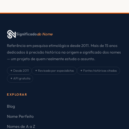
Significado
do Nome
Referência em pesquisa etimológica desde 2011. Mais de 15 anos
dedicados à precisão histórica na origem e significado dos nomes
— um projeto de quem realmente estuda o assunto.
✦ Desde 2011
✦ Revisado por especialistas
✦ Fontes históricas citadas
✦ API gratuita
EXPLORAR
Blog
Nome Perfeito
Nomes de A a Z