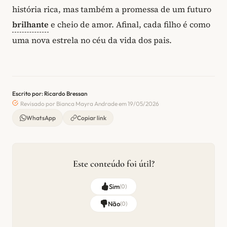
história rica, mas também a promessa de um futuro
brilhante
e cheio de amor. Afinal, cada filho é como
uma nova estrela no céu da vida dos pais.
Escrito por: Ricardo Bressan
Revisado por Bianca Mayra Andrade em 19/05/2026
WhatsApp
Copiar link
Este conteúdo foi útil?
Sim
(
0
)
Não
(
0
)