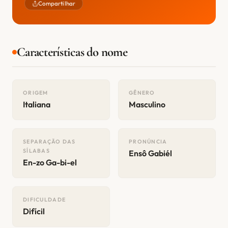
Compartilhar
Características do nome
ORIGEM
GÊNERO
Italiana
Masculino
SEPARAÇÃO DAS
PRONÚNCIA
SÍLABAS
Ensô Gabiél
En-zo Ga-bi-el
DIFICULDADE
Difícil