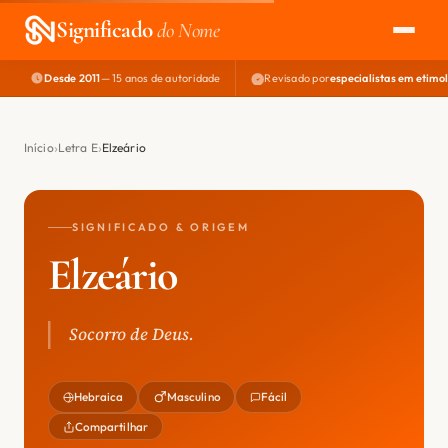
Significado
do Nome
Desde 2011
— 15 anos de autoridade
Revisado por
especialistas em etimo
EXPLORAR
NOME PERFEITO
Início
Letra E
Elzeário
ÁREA DO DEV
SIGNIFICADO & ORIGEM
Elzeário
Socorro de Deus.
Hebraica
Masculino
Fácil
Compartilhar