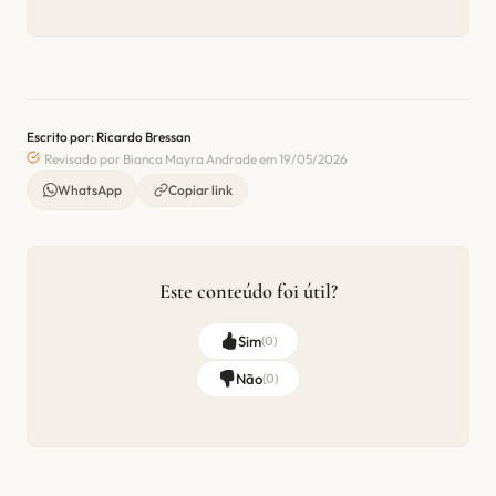
Escrito por: Ricardo Bressan
Revisado por Bianca Mayra Andrade em 19/05/2026
WhatsApp
Copiar link
Este conteúdo foi útil?
Sim
(
0
)
Não
(
0
)