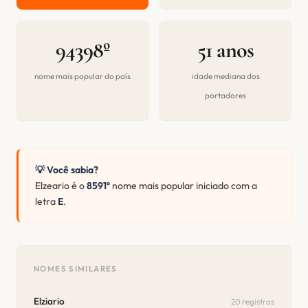
94398º
51 anos
nome mais popular do país
idade mediana dos
portadores
💡 Você sabia?
Elzeario é o
8591º
nome mais popular iniciado com a
letra
E
.
NOMES SIMILARES
Elziario
20 registros