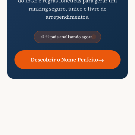
do IBGE e regras fonéticas para gerar um
ranking seguro, único e livre de
arrependimentos.
👶 22 pais analisando agora
→
Descobrir o Nome Perfeito