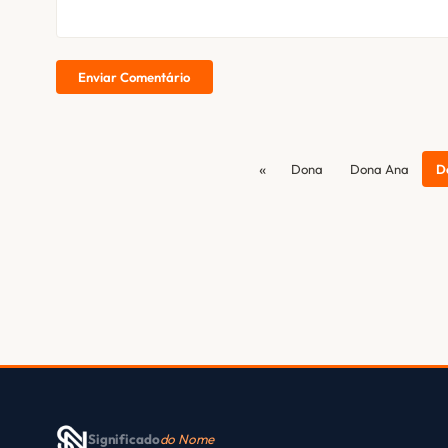
Enviar Comentário
«
Dona
Dona Ana
D
Significado
do Nome