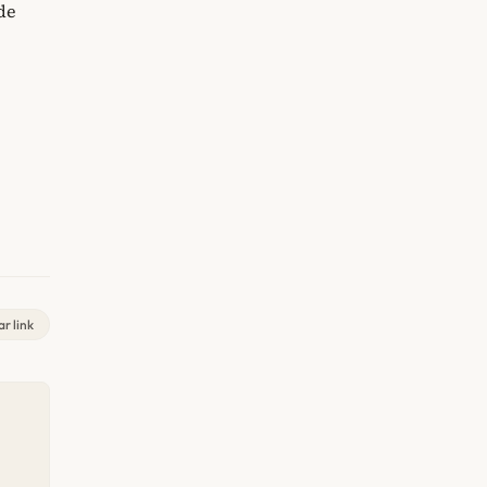
de
r link