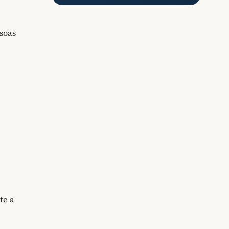
soas
te a