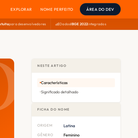
EXPLORAR
NOME PERFEITO
ÁREA DO DEV
atuita
para desenvolvedores
Dados
IBGE 2022
integrados
NESTE ARTIGO
Características
Significado detalhado
FICHA DO NOME
ORIGEM
Latina
GÊNERO
Feminino