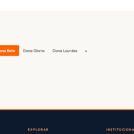
»
ona Bete
Dona Gloria
Dona Lourdes
EXPLORAR
INSTITUCION