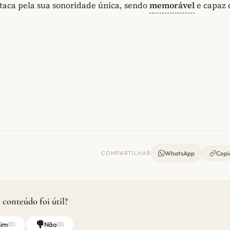
taca pela sua sonoridade única, sendo
memorável
e capaz 
COMPARTILHAR
WhatsApp
Copia
 conteúdo foi útil?
Sim
Não
(
0
)
(
0
)