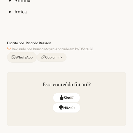
Aninha
Anica
Escrito por: Ricardo Bressan
Revisado por Bianca Mayra Andrade em 19/05/2026
WhatsApp
Copiar link
Este conteúdo foi útil?
Sim
(
0
)
Não
(
0
)