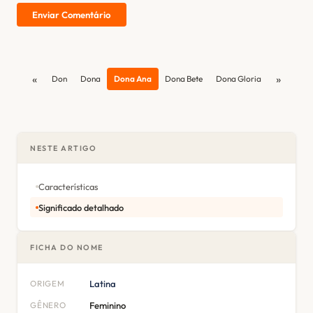
Enviar Comentário
«
»
Don
Dona
Dona Ana
Dona Bete
Dona Gloria
NESTE ARTIGO
Características
Significado detalhado
FICHA DO NOME
ORIGEM
Latina
GÊNERO
Feminino