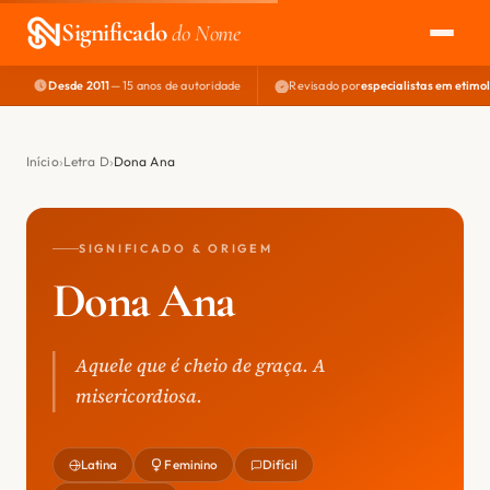
Significado
do Nome
Desde 2011
— 15 anos de autoridade
Revisado por
especialistas em etimo
EXPLORAR
NOME PERFEITO
Início
Letra D
Dona Ana
ÁREA DO DEV
SIGNIFICADO & ORIGEM
Dona Ana
Aquele que é cheio de graça. A
misericordiosa.
Latina
Feminino
Difícil