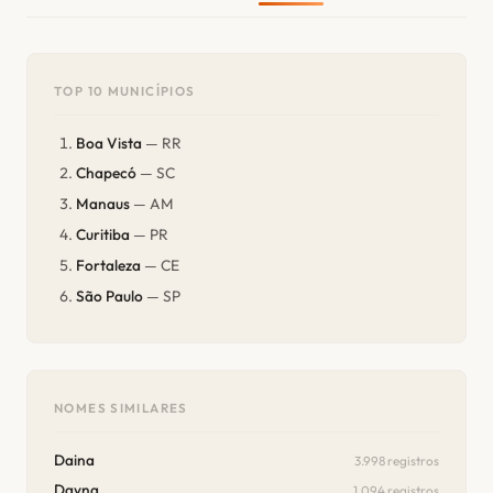
TOP 10 MUNICÍPIOS
Boa Vista
— RR
Chapecó
— SC
Manaus
— AM
Curitiba
— PR
Fortaleza
— CE
São Paulo
— SP
NOMES SIMILARES
Daina
3.998 registros
Dayna
1.094 registros