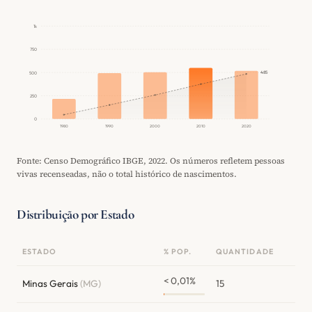
1k
750
485
500
250
0
1980
1990
2000
2010
2020
Fonte: Censo Demográfico IBGE, 2022. Os números refletem pessoas
vivas recenseadas, não o total histórico de nascimentos.
Distribuição por Estado
ESTADO
% POP.
QUANTIDADE
< 0,01%
Minas Gerais
(MG)
15