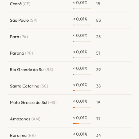
< 0,01%
Ceará
(CE)
18
< 0,01%
São Paulo
(SP)
83
< 0,01%
Pará
(PA)
25
< 0,01%
Paraná
(PR)
51
< 0,01%
Rio Grande do Sul
(RS)
39
< 0,01%
Santa Catarina
(SC)
38
< 0,01%
Mato Grosso do Sul
(MS)
19
< 0,01%
Amazonas
(AM)
71
< 0,01%
Roraima
(RR)
34