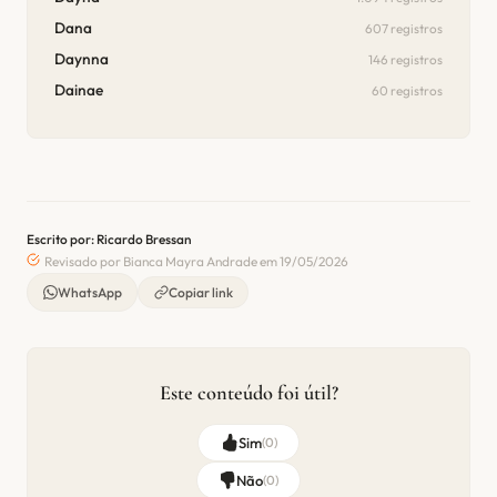
Dana
607 registros
Daynna
146 registros
Dainae
60 registros
Escrito por: Ricardo Bressan
Revisado por Bianca Mayra Andrade em 19/05/2026
WhatsApp
Copiar link
Este conteúdo foi útil?
Sim
(
0
)
Não
(
0
)