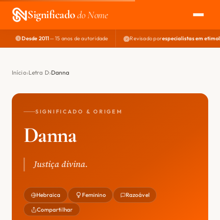
Significado
do Nome
Desde 2011
— 15 anos de autoridade
Revisado por
especialistas em etimo
EXPLORAR
NOME PERFEITO
Início
Letra D
Danna
ÁREA DO DEV
SIGNIFICADO & ORIGEM
Danna
Justiça divina.
Hebraica
Feminino
Razoável
Compartilhar