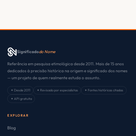
Significado
do Nome
Referência em pesquisa etimológica desde 2011. Mais de 15 anos
dedicados à precisão histórica na origem e significado dos nomes
— um projeto de quem realmente estuda o assunto.
✦ Desde 2011
✦ Revisado por especialistas
✦ Fontes históricas citadas
✦ API gratuita
EXPLORAR
Blog