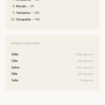
Novais
— SP
Veríssimo
— MG
Conquista
— MG
NOMES SIMILARES
Selia
3.058 registros
Cilia
485 registros
Salua
400 registros
Silia
247 registros
Sulia
72 registros