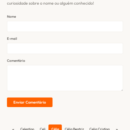
curiosidade sobre o nome ou alguém conhecido!
Nome
E-mail
Comentário
Enviar Comentário
«
»
Celestino
Celi
Célia
Célia Beatriz
Celia Cristina