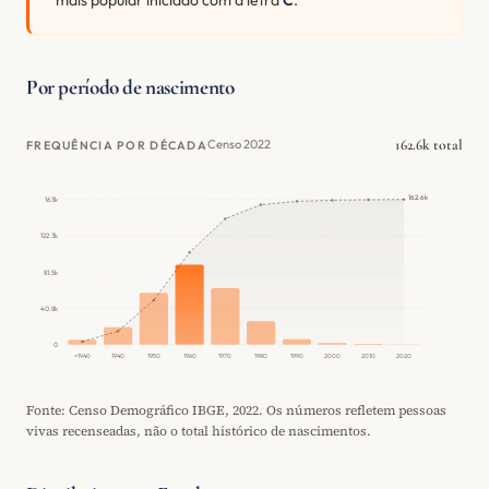
mais popular iniciado com a letra
C
.
Por período de nascimento
162.6k total
Censo 2022
FREQUÊNCIA POR DÉCADA
162.6k
163k
122.3k
81.5k
40.8k
0
<1940
1940
1950
1960
1970
1980
1990
2000
2010
2020
Fonte: Censo Demográfico IBGE, 2022. Os números refletem pessoas
vivas recenseadas, não o total histórico de nascimentos.