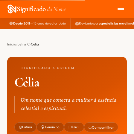
Significado
do Nome
Desde 2011
— 15 anos de autoridade
Revisado por
especialistas em etimo
EXPLORAR
NOME PERFEITO
Início
Letra C
Célia
ÁREA DO DEV
SIGNIFICADO & ORIGEM
Célia
Um nome que conecta a mulher à essência
celestial e espiritual.
Latina
Feminino
Fácil
Compartilhar