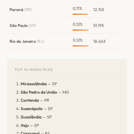
0,11%
Paraná
(PR)
12.745
0,12%
São Paulo
(SP)
51.195
0,12%
Rio de Janeiro
(RJ)
18.663
TOP 10 MUNICÍPIOS
Mirassolândia
— SP
São Pedro da União
— MG
Contenda
— PR
Suzanápolis
— SP
Guzolândia
— SP
Itaju
— SP
Crissiumal
— RS