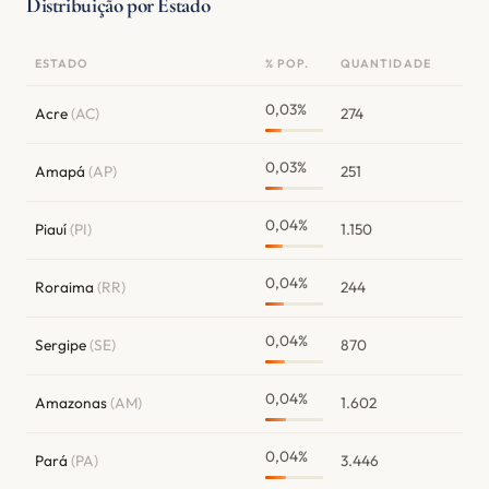
Distribuição por Estado
ESTADO
% POP.
QUANTIDADE
0,03%
Acre
(AC)
274
0,03%
Amapá
(AP)
251
0,04%
Piauí
(PI)
1.150
0,04%
Roraima
(RR)
244
0,04%
Sergipe
(SE)
870
0,04%
Amazonas
(AM)
1.602
0,04%
Pará
(PA)
3.446