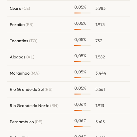
0,05%
Ceará
(CE)
3.983
0,05%
Paraíba
(PB)
1.975
0,05%
Tocantins
(TO)
757
0,05%
Alagoas
(AL)
1.582
0,05%
Maranhão
(MA)
3.444
0,05%
Rio Grande do Sul
(RS)
5.561
0,06%
Rio Grande do Norte
(RN)
1.913
0,06%
Pernambuco
(PE)
5.415
0,06%