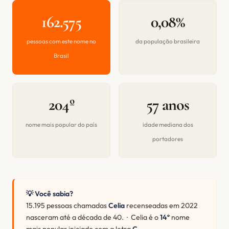
162.575
0,08%
pessoas com este nome no
da população brasileira
Brasil
204º
57 anos
nome mais popular do país
idade mediana dos
portadores
💡 Você sabia?
15.195 pessoas chamadas
Celia
recenseadas em 2022
nasceram até a década de 40. · Celia é o
14º
nome