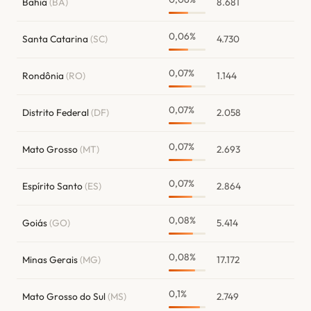
Bahia
(BA)
8.681
0,06%
Santa Catarina
(SC)
4.730
0,07%
Rondônia
(RO)
1.144
0,07%
Distrito Federal
(DF)
2.058
0,07%
Mato Grosso
(MT)
2.693
0,07%
Espírito Santo
(ES)
2.864
0,08%
Goiás
(GO)
5.414
0,08%
Minas Gerais
(MG)
17.172
0,1%
Mato Grosso do Sul
(MS)
2.749