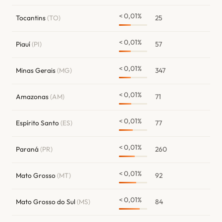
< 0,01%
Tocantins
(TO)
25
< 0,01%
Piauí
(PI)
57
< 0,01%
Minas Gerais
(MG)
347
< 0,01%
Amazonas
(AM)
71
< 0,01%
Espírito Santo
(ES)
77
< 0,01%
Paraná
(PR)
260
< 0,01%
Mato Grosso
(MT)
92
< 0,01%
Mato Grosso do Sul
(MS)
84