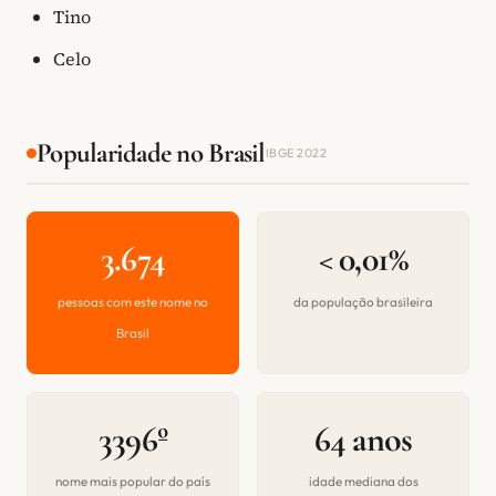
Tino
Celo
Popularidade no Brasil
IBGE 2022
3.674
< 0,01%
pessoas com este nome no
da população brasileira
Brasil
3396º
64 anos
nome mais popular do país
idade mediana dos