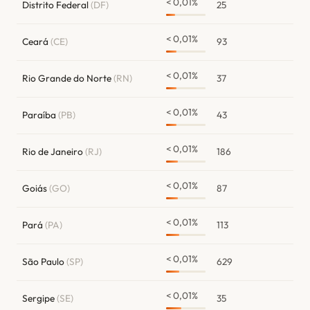
< 0,01%
Distrito Federal
(DF)
25
< 0,01%
Ceará
(CE)
93
< 0,01%
Rio Grande do Norte
(RN)
37
< 0,01%
Paraíba
(PB)
43
< 0,01%
Rio de Janeiro
(RJ)
186
< 0,01%
Goiás
(GO)
87
< 0,01%
Pará
(PA)
113
< 0,01%
São Paulo
(SP)
629
< 0,01%
Sergipe
(SE)
35