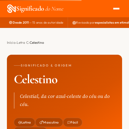
Significado
do Nome
Desde 2011
— 15 anos de autoridade
Revisado por
especialistas em etimo
EXPLORAR
NOME PERFEITO
Início
Letra C
Celestino
ÁREA DO DEV
SIGNIFICADO & ORIGEM
Celestino
Celestial, da cor azul-celeste do céu ou do
céu.
Latina
Masculino
Fácil