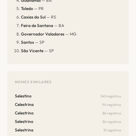
Guanambi
— BA
Toledo
— PR
Caxias do Sul
— RS
Feira de Santana
— BA
Governador Valadares
— MG
Santos
— SP
São Vicente
— SP
NOMES SIMILARES
Selestino
545 registros
Celestrina
94 registros
Celestrino
86 registros
Selestrino
36 registros
Selestrina
31 registros