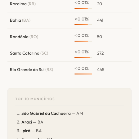
< 0,01%
Roraima
(RR)
20
< 0,01%
Bahia
(BA)
441
< 0,01%
Rondônia
(RO)
50
< 0,01%
Santa Catarina
(SC)
272
< 0,01%
Rio Grande do Sul
(RS)
445
TOP 10 MUNICÍPIOS
São Gabriel da Cachoeira
— AM
Araci
— BA
Ipirá
— BA