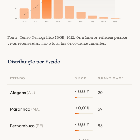
1k
0
<1940
1940
1950
1960
1970
1980
1990
2000
2010
Fonte: Censo Demográfico IBGE, 2022. Os números refletem pessoas
vivas recenseadas, não o total histórico de nascimentos.
Distribuição por Estado
ESTADO
% POP.
QUANTIDADE
< 0,01%
Alagoas
(AL)
20
< 0,01%
Maranhão
(MA)
59
< 0,01%
Pernambuco
(PE)
86