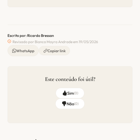
Escrito por: Ricardo Bressan
Revisado por Bianca Mayra Andrade em 19/05/2026
WhatsApp
Copiar link
Este conteúdo foi útil?
Sim
(
0
)
Não
(
0
)