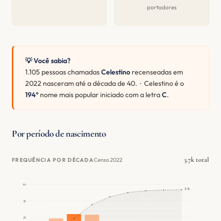
portadores
💡 Você sabia?
1.105 pessoas chamadas
Celestino
recenseadas em
2022 nasceram até a década de 40. · Celestino é o
194º
nome mais popular iniciado com a letra
C
.
Por período de nascimento
3.7k total
Censo 2022
FREQUÊNCIA POR DÉCADA
4k
3.7k
3k
2k