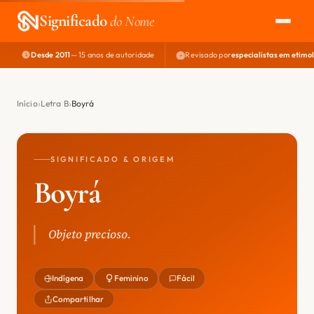
Significado
do Nome
Desde 2011
— 15 anos de autoridade
Revisado por
especialistas em etimo
EXPLORAR
NOME PERFEITO
Início
Letra B
Boyrá
ÁREA DO DEV
SIGNIFICADO & ORIGEM
Boyrá
Objeto precioso.
Indígena
Feminino
Fácil
Compartilhar