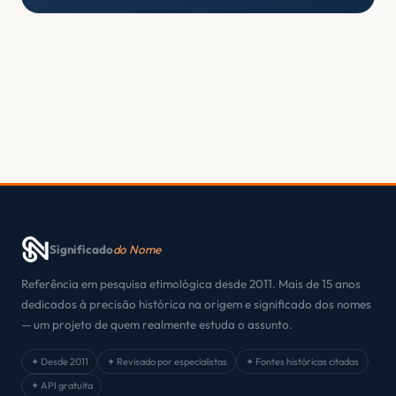
Significado
do Nome
Referência em pesquisa etimológica desde 2011. Mais de 15 anos
dedicados à precisão histórica na origem e significado dos nomes
— um projeto de quem realmente estuda o assunto.
✦ Desde 2011
✦ Revisado por especialistas
✦ Fontes históricas citadas
✦ API gratuita