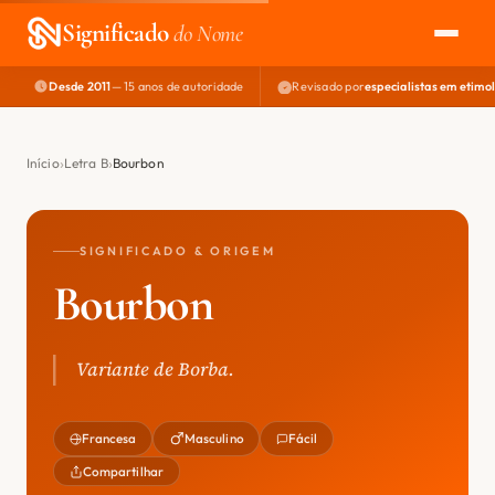
Significado
do Nome
Desde 2011
— 15 anos de autoridade
Revisado por
especialistas em etimo
EXPLORAR
NOME PERFEITO
Início
Letra B
Bourbon
ÁREA DO DEV
SIGNIFICADO & ORIGEM
Bourbon
Variante de Borba.
Francesa
Masculino
Fácil
Compartilhar