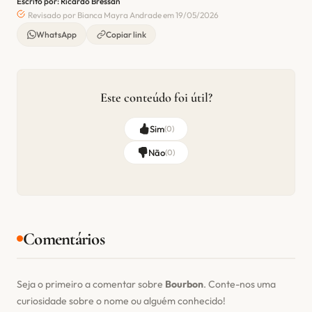
Escrito por: Ricardo Bressan
Revisado por Bianca Mayra Andrade em 19/05/2026
WhatsApp
Copiar link
Este conteúdo foi útil?
Sim
(
0
)
Não
(
0
)
Comentários
Seja o primeiro a comentar sobre
Bourbon
. Conte-nos uma
curiosidade sobre o nome ou alguém conhecido!