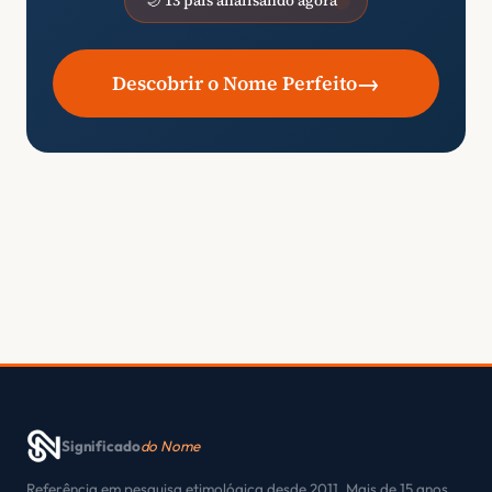
🌙 13 pais analisando agora
→
Descobrir o Nome Perfeito
Significado
do Nome
Referência em pesquisa etimológica desde 2011. Mais de 15 anos