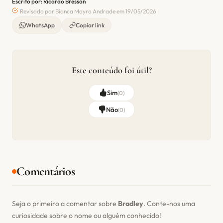
Escrito por: Ricardo Bressan
Revisado por Bianca Mayra Andrade em 19/05/2026
WhatsApp
Copiar link
Este conteúdo foi útil?
Sim
(
0
)
Não
(
0
)
Comentários
Seja o primeiro a comentar sobre
Bradley
. Conte-nos uma
curiosidade sobre o nome ou alguém conhecido!