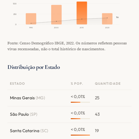
500
250
156
0
1990
2000
2010
2020
Fonte: Censo Demográfico IBGE, 2022. Os números refletem pessoas
vivas recenseadas, não o total histórico de nascimentos.
Distribuição por Estado
ESTADO
% POP.
QUANTIDADE
< 0,01%
Minas Gerais
(MG)
25
< 0,01%
São Paulo
(SP)
43
< 0,01%
Santa Catarina
(SC)
19