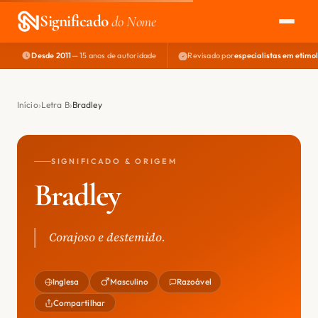
Significado
do Nome
Desde 2011
— 15 anos de autoridade
Revisado por
especialistas em etimo
EXPLORAR
NOME PERFEITO
Início
Letra B
Bradley
ÁREA DO DEV
SIGNIFICADO & ORIGEM
Bradley
Corajoso e destemido.
Inglesa
Masculino
Razoável
Compartilhar