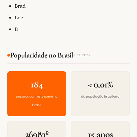
Brad
Lee
B
Popularidade no Brasil
IBGE 2022
184
< 0,01%
pessoas com este nome no
da população brasileira
Brasil
26983º
15 anos