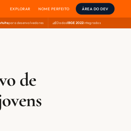
EXPLORAR
NOME PERFEITO
ÁREA DO DEV
atuita
para desenvolvedores
Dados
IBGE 2022
integrados
vo de
jovens