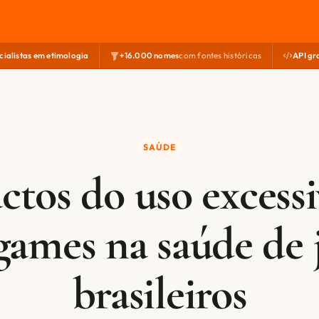
cialistas em etimologia
+16.000 nomes
com fontes históricas
API gr
SAÚDE
ctos do uso excessi
games na saúde de 
brasileiros