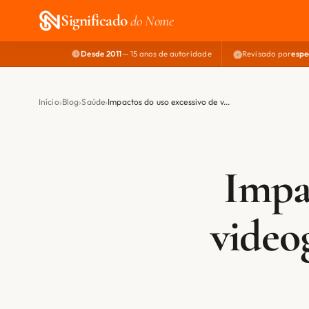
Significado
do Nome
Desde 2011
— 15 anos de autoridade
Revisado por
espe
Início
Blog
Saúde
Impactos do uso excessivo de v...
Impa
video