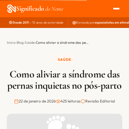
Significado
do Nome
Desde 2011
— 15 anos de autoridade
Revisado por
especialistas em etimo
EXPLORAR
NOME PERFEITO
Início
Blog
Saúde
Como aliviar a síndrome das pe...
ÁREA DO DEV
SAÚDE
Como aliviar a síndrome das
pernas inquietas no pós-parto
22 de janeiro de 2026
425 leituras
Revisão Editorial