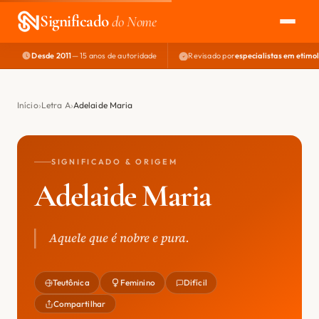
Significado
do Nome
Desde 2011
— 15 anos de autoridade
Revisado por
especialistas em etimo
EXPLORAR
NOME PERFEITO
Início
Letra A
Adelaide Maria
ÁREA DO DEV
SIGNIFICADO & ORIGEM
Adelaide Maria
Aquele que é nobre e pura.
Teutônica
Feminino
Difícil
Compartilhar