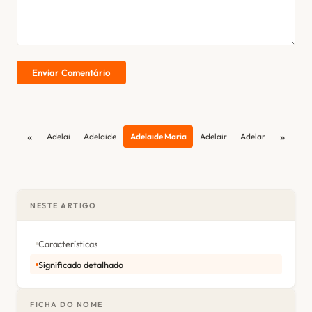
Enviar Comentário
«
»
Adelai
Adelaide
Adelaide Maria
Adelair
Adelar
NESTE ARTIGO
Características
Significado detalhado
FICHA DO NOME