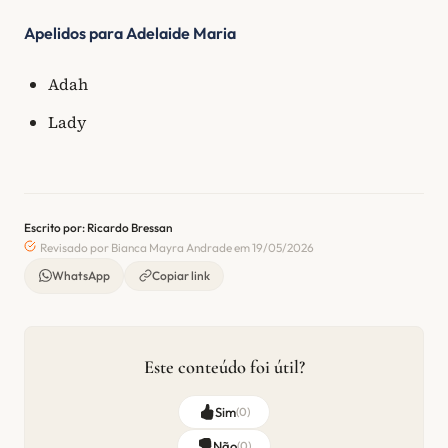
Apelidos para Adelaide Maria
Adah
Lady
Escrito por: Ricardo Bressan
Revisado por Bianca Mayra Andrade em 19/05/2026
WhatsApp
Copiar link
Este conteúdo foi útil?
Sim
(
0
)
Não
(
0
)