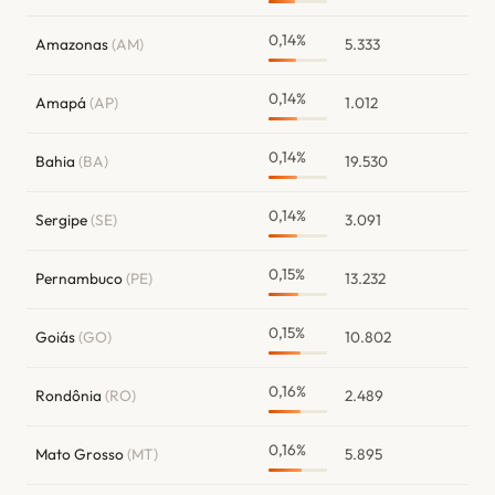
0,14%
Amazonas
(AM)
5.333
0,14%
Amapá
(AP)
1.012
0,14%
Bahia
(BA)
19.530
0,14%
Sergipe
(SE)
3.091
0,15%
Pernambuco
(PE)
13.232
0,15%
Goiás
(GO)
10.802
0,16%
Rondônia
(RO)
2.489
0,16%
Mato Grosso
(MT)
5.895