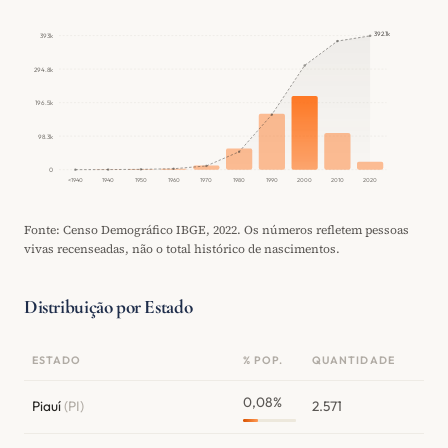
392.1k
393k
294.8k
196.5k
98.3k
0
<1940
1940
1950
1960
1970
1980
1990
2000
2010
2020
Fonte: Censo Demográfico IBGE, 2022. Os números refletem pessoas
vivas recenseadas, não o total histórico de nascimentos.
Distribuição por Estado
ESTADO
% POP.
QUANTIDADE
0,08%
Piauí
(PI)
2.571