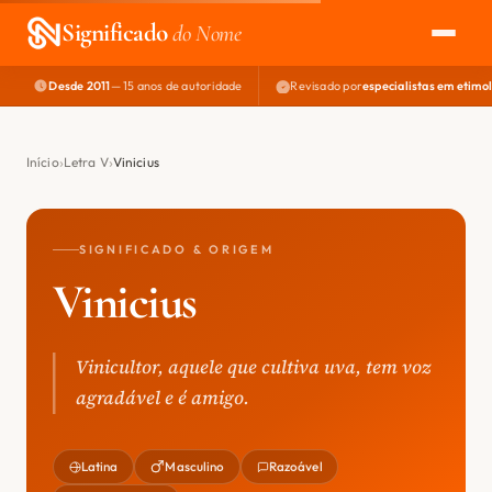
Significado
do Nome
Desde 2011
— 15 anos de autoridade
Revisado por
especialistas em etimo
EXPLORAR
NOME PERFEITO
Início
Letra V
Vinicius
ÁREA DO DEV
SIGNIFICADO & ORIGEM
Vinicius
Vinicultor, aquele que cultiva uva, tem voz
agradável e é amigo.
Latina
Masculino
Razoável