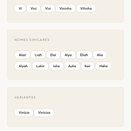
Vi
Vini
Vivi
Vininho
Vitinho
NOMES SIMILARES
Alair
Liah
Elai
Alya
Eliah
Alia
Alyah
Lahir
Iulia
Aulia
Ilair
Helia
VARIANTES
Vinício
Vinícios