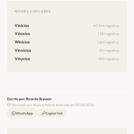
NOMES SIMILARES
Vinicios
60.944 registros
Vinucius
1.551 registros
Winicius
1.263 registros
Vinnicius
510 registros
Vinycius
390 registros
Escrito por: Ricardo Bressan
Revisado por Bianca Mayra Andrade em 19/05/2026
WhatsApp
Copiar link