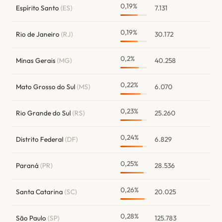
0,19%
Espírito Santo
(ES)
7.131
0,19%
Rio de Janeiro
(RJ)
30.172
0,2%
Minas Gerais
(MG)
40.258
0,22%
Mato Grosso do Sul
(MS)
6.070
0,23%
Rio Grande do Sul
(RS)
25.260
0,24%
Distrito Federal
(DF)
6.829
0,25%
Paraná
(PR)
28.536
0,26%
Santa Catarina
(SC)
20.025
0,28%
São Paulo
(SP)
125.783