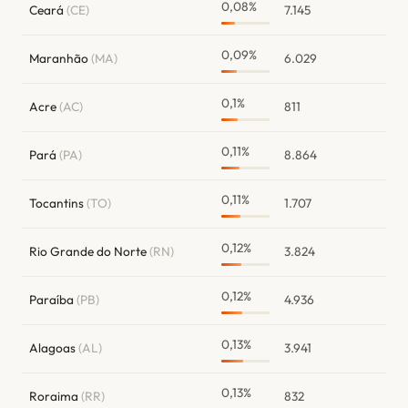
0,08%
Ceará
(CE)
7.145
0,09%
Maranhão
(MA)
6.029
0,1%
Acre
(AC)
811
0,11%
Pará
(PA)
8.864
0,11%
Tocantins
(TO)
1.707
0,12%
Rio Grande do Norte
(RN)
3.824
0,12%
Paraíba
(PB)
4.936
0,13%
Alagoas
(AL)
3.941
0,13%
Roraima
(RR)
832