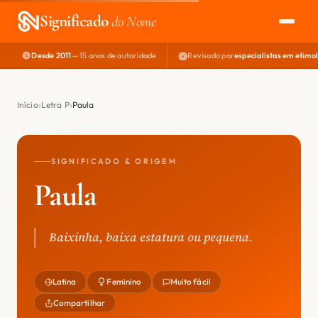
Significado
do Nome
Desde 2011
— 15 anos de autoridade
Revisado por
especialistas em etimo
EXPLORAR
NOME PERFEITO
Início
Letra P
Paula
ÁREA DO DEV
SIGNIFICADO & ORIGEM
Paula
Baixinha, baixa estatura ou pequena.
Latina
Feminino
Muito fácil
Compartilhar