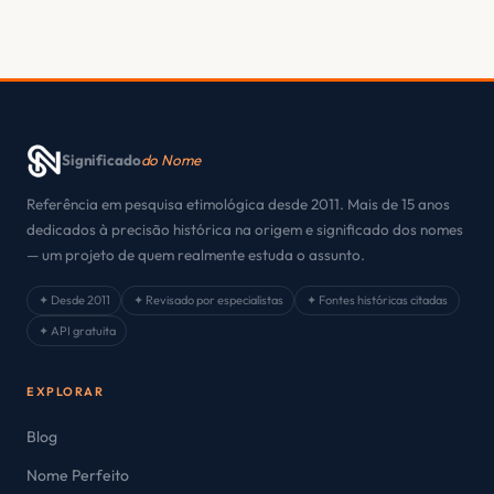
Significado
do Nome
Referência em pesquisa etimológica desde 2011. Mais de 15 anos
dedicados à precisão histórica na origem e significado dos nomes
— um projeto de quem realmente estuda o assunto.
✦ Desde 2011
✦ Revisado por especialistas
✦ Fontes históricas citadas
✦ API gratuita
EXPLORAR
Blog
Nome Perfeito