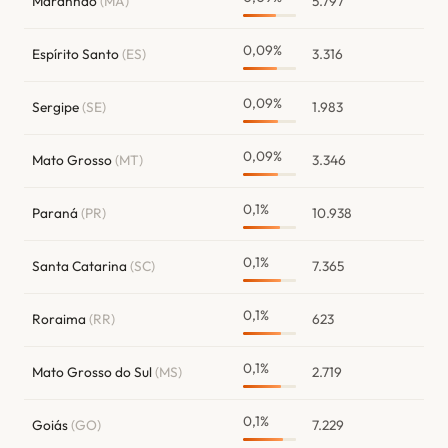
Maranhão
(MA)
5.797
0,09%
Espírito Santo
(ES)
3.316
0,09%
Sergipe
(SE)
1.983
0,09%
Mato Grosso
(MT)
3.346
0,1%
Paraná
(PR)
10.938
0,1%
Santa Catarina
(SC)
7.365
0,1%
Roraima
(RR)
623
0,1%
Mato Grosso do Sul
(MS)
2.719
0,1%
Goiás
(GO)
7.229