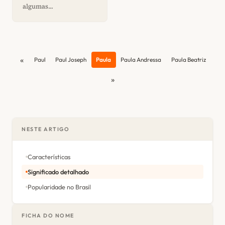
algumas...
«
Paul
Paul Joseph
Paula
Paula Andressa
Paula Beatriz
»
NESTE ARTIGO
Características
Significado detalhado
Popularidade no Brasil
FICHA DO NOME