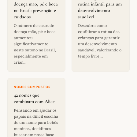
doença mão, pé e boca
rotina infantil para um
no Brasil: prevenção e
desenvolvimento
cuidados
saudável
O número de casos de
Descubra como
doença mão, pé e boca
equilibrar a rotina das
aumentou
crianças para garantir
significativamente
um desenvolvimento
neste outono no Brasil,
saudável, valorizando o
especialmente em
tempo livre,...
crian...
NOMES COMPOSTOS
42 nomes que
combinam com Alice
Pensando em ajudar os
papais na díficil escolha
de um nome para bebês
meninas, decidimos
buscar em nossa base