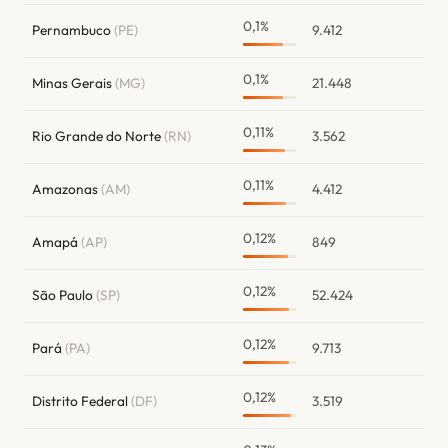
0,1%
Pernambuco
(PE)
9.412
0,1%
Minas Gerais
(MG)
21.448
0,11%
Rio Grande do Norte
(RN)
3.562
0,11%
Amazonas
(AM)
4.412
0,12%
Amapá
(AP)
849
0,12%
São Paulo
(SP)
52.424
0,12%
Pará
(PA)
9.713
0,12%
Distrito Federal
(DF)
3.519