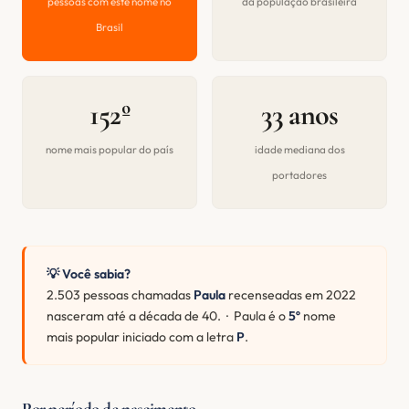
pessoas com este nome no
da população brasileira
Brasil
152º
33 anos
nome mais popular do país
idade mediana dos
portadores
💡 Você sabia?
2.503 pessoas chamadas
Paula
recenseadas em 2022
nasceram até a década de 40. · Paula é o
5º
nome
mais popular iniciado com a letra
P
.