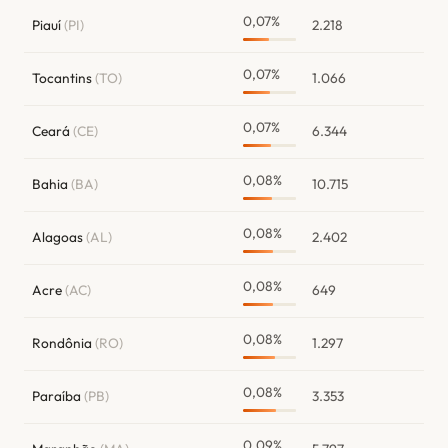
0,07%
Piauí
(PI)
2.218
0,07%
Tocantins
(TO)
1.066
0,07%
Ceará
(CE)
6.344
0,08%
Bahia
(BA)
10.715
0,08%
Alagoas
(AL)
2.402
0,08%
Acre
(AC)
649
0,08%
Rondônia
(RO)
1.297
0,08%
Paraíba
(PB)
3.353
0,09%