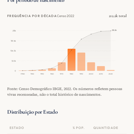
Por período de nascimento
212.2k total
Censo 2022
FREQUÊNCIA POR DÉCADA
212.2k
213k
159.8k
106.5k
53.3k
0
<1940
1940
1950
1960
1970
1980
1990
2000
2010
2020
Fonte: Censo Demográfico IBGE, 2022. Os números refletem pessoas
vivas recenseadas, não o total histórico de nascimentos.
Distribuição por Estado
ESTADO
% POP.
QUANTIDADE