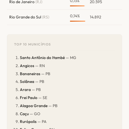
0,13%
Rio de Janeiro
(RJ)
20.595
0,14%
Rio Grande do Sul
(RS)
14.892
TOP 10 MUNICÍPIOS
Santo Antônio do Itambé
— MG
Angicos
— RN
Bananeiras
— PB
Solânea
— PB
Arara
— PB
Frei Paulo
— SE
Alagoa Grande
— PB
Caçu
— GO
Rurópolis
— PA