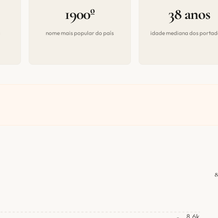
1900º
38 anos
a
nome mais popular do país
idade mediana dos portad
8
8.6k