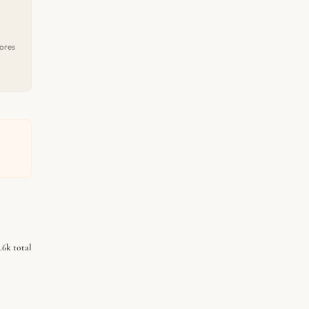
ores
.6k total