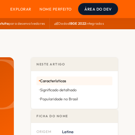
EXPLORAR
NOME PERFEITO
ÁREA DO DEV
atuita
para desenvolvedores
Dados
IBGE 2022
integrados
NESTE ARTIGO
Características
Significado detalhado
Popularidade no Brasil
FICHA DO NOME
ORIGEM
Latina