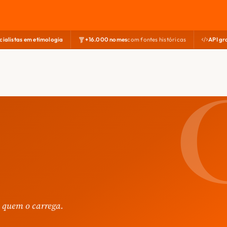
cialistas em etimologia
+16.000 nomes
com fontes históricas
API gr
 quem o carrega.