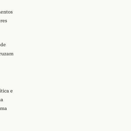
mentos
eres
 de
cruzam
tica e
na
uma