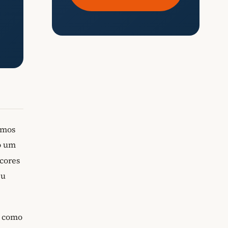
amos
o um
cores
eu
É como