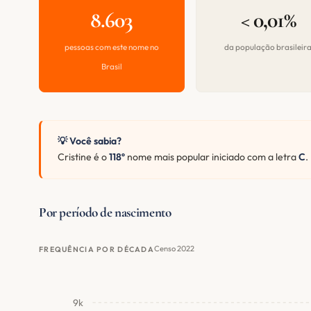
8.603
< 0,01%
pessoas com este nome no
da população brasileir
Brasil
💡 Você sabia?
Cristine é o
118º
nome mais popular iniciado com a letra
C
.
Por período de nascimento
Censo 2022
FREQUÊNCIA POR DÉCADA
9k