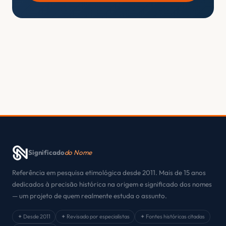
Significado
do Nome
Referência em pesquisa etimológica desde 2011. Mais de 15 anos
dedicados à precisão histórica na origem e significado dos nomes
— um projeto de quem realmente estuda o assunto.
✦ Desde 2011
✦ Revisado por especialistas
✦ Fontes históricas citadas