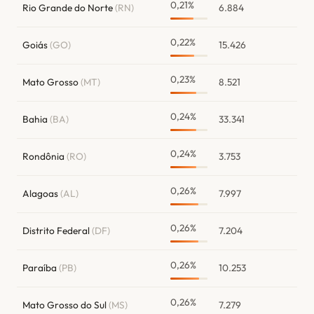
0,21%
Rio Grande do Norte
(RN)
6.884
0,22%
Goiás
(GO)
15.426
0,23%
Mato Grosso
(MT)
8.521
0,24%
Bahia
(BA)
33.341
0,24%
Rondônia
(RO)
3.753
0,26%
Alagoas
(AL)
7.997
0,26%
Distrito Federal
(DF)
7.204
0,26%
Paraíba
(PB)
10.253
0,26%
Mato Grosso do Sul
(MS)
7.279