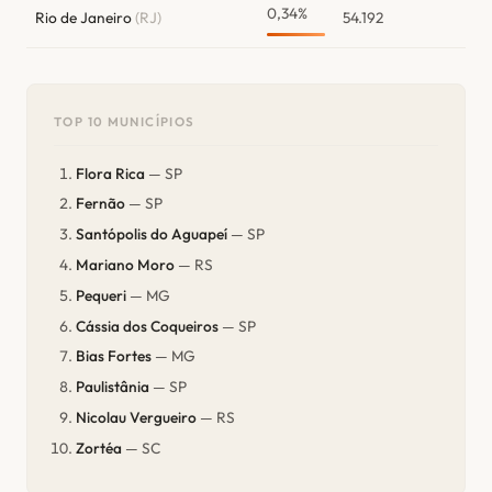
0,34%
Rio de Janeiro
(RJ)
54.192
TOP 10 MUNICÍPIOS
Flora Rica
— SP
Fernão
— SP
Santópolis do Aguapeí
— SP
Mariano Moro
— RS
Pequeri
— MG
Cássia dos Coqueiros
— SP
Bias Fortes
— MG
Paulistânia
— SP
Nicolau Vergueiro
— RS
Zortéa
— SC