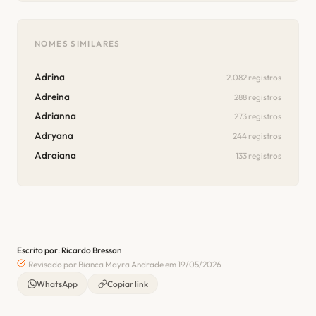
NOMES SIMILARES
Adrina
2.082 registros
Adreina
288 registros
Adrianna
273 registros
Adryana
244 registros
Adraiana
133 registros
Escrito por: Ricardo Bressan
Revisado por Bianca Mayra Andrade em 19/05/2026
WhatsApp
Copiar link