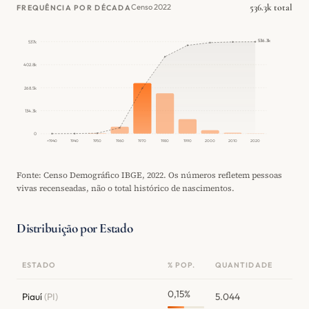
536.3k total
Censo 2022
FREQUÊNCIA POR DÉCADA
536.3k
537k
402.8k
268.5k
134.3k
0
<1940
1940
1950
1960
1970
1980
1990
2000
2010
2020
Fonte: Censo Demográfico IBGE, 2022. Os números refletem pessoas
vivas recenseadas, não o total histórico de nascimentos.
Distribuição por Estado
ESTADO
% POP.
QUANTIDADE
0,15%
Piauí
(PI)
5.044