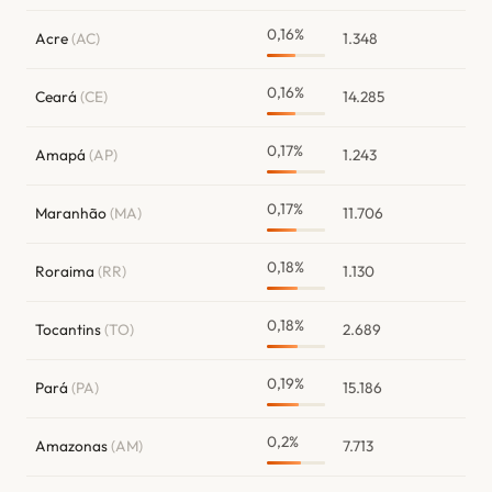
0,16%
Acre
(AC)
1.348
0,16%
Ceará
(CE)
14.285
0,17%
Amapá
(AP)
1.243
0,17%
Maranhão
(MA)
11.706
0,18%
Roraima
(RR)
1.130
0,18%
Tocantins
(TO)
2.689
0,19%
Pará
(PA)
15.186
0,2%
Amazonas
(AM)
7.713