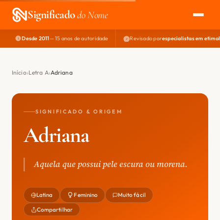
Significado
do Nome
Desde 2011
— 15 anos de autoridade
Revisado por
especialistas em etimo
EXPLORAR
NOME PERFEITO
Início
Letra A
Adriana
ÁREA DO DEV
SIGNIFICADO & ORIGEM
Adriana
Aquela que possui pele escura ou morena.
Latina
Feminino
Muito fácil
Compartilhar