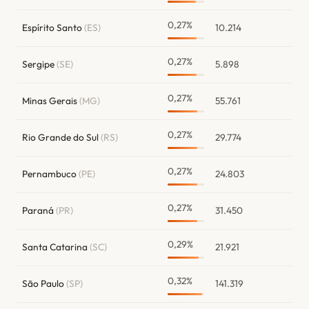
0,27%
Espírito Santo
(ES)
10.214
0,27%
Sergipe
(SE)
5.898
0,27%
Minas Gerais
(MG)
55.761
0,27%
Rio Grande do Sul
(RS)
29.774
0,27%
Pernambuco
(PE)
24.803
0,27%
Paraná
(PR)
31.450
0,29%
Santa Catarina
(SC)
21.921
0,32%
São Paulo
(SP)
141.319