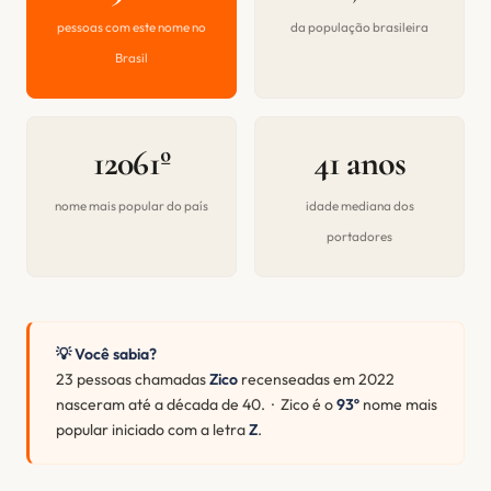
pessoas com este nome no
da população brasileira
Brasil
12061º
41 anos
nome mais popular do país
idade mediana dos
portadores
💡 Você sabia?
23 pessoas chamadas
Zico
recenseadas em 2022
nasceram até a década de 40. · Zico é o
93º
nome mais
popular iniciado com a letra
Z
.