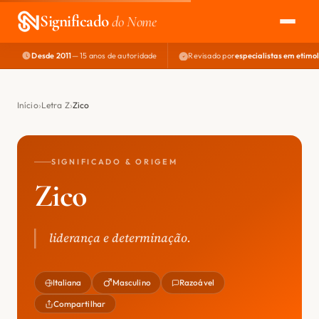
Significado
do Nome
Desde 2011
— 15 anos de autoridade
Revisado por
especialistas em etimo
EXPLORAR
NOME PERFEITO
Início
Letra Z
Zico
ÁREA DO DEV
SIGNIFICADO & ORIGEM
Zico
liderança e determinação.
Italiana
Masculino
Razoável
Compartilhar