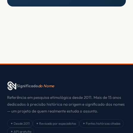
Significado
do Nome
Referência em pesquisa etimológica desde 2011. Mais de 15 anos
dedicados à precisão histórica na origem e significado dos nomes
— um projeto de quem realmente estuda o assunto.
✦ Desde 2011
✦ Revisado por especialistas
✦ Fontes históricas citadas
✦ API gratuita