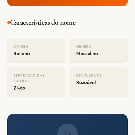
Características do nome
ORIGEM
GÊNERO
Italiana
Masculino
SEPARAÇÃO DAS
DIFICULDADE
SÍLABAS
Razoável
Zi-co
✨