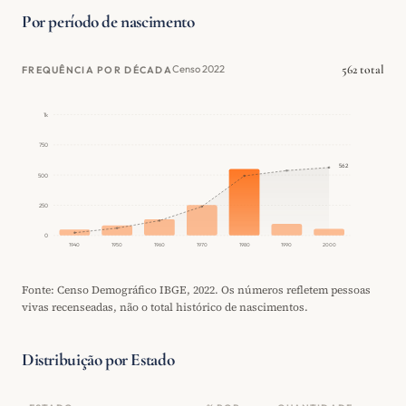
Por período de nascimento
562 total
Censo 2022
FREQUÊNCIA POR DÉCADA
1k
750
562
500
250
0
1940
1950
1960
1970
1980
1990
2000
Fonte: Censo Demográfico IBGE, 2022. Os números refletem pessoas
vivas recenseadas, não o total histórico de nascimentos.
Distribuição por Estado