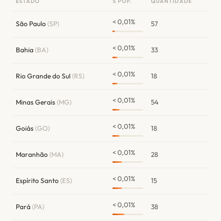
ESTADO
% POP.
QUANTIDADE
< 0,01%
São Paulo
(SP)
57
< 0,01%
Bahia
(BA)
33
< 0,01%
Rio Grande do Sul
(RS)
18
< 0,01%
Minas Gerais
(MG)
54
< 0,01%
Goiás
(GO)
18
< 0,01%
Maranhão
(MA)
28
< 0,01%
Espírito Santo
(ES)
15
< 0,01%
Pará
(PA)
38