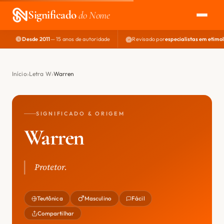
Significado
do Nome
Desde 2011
— 15 anos de autoridade
Revisado por
especialistas em etimo
EXPLORAR
NOME PERFEITO
Início
Letra W
Warren
ÁREA DO DEV
SIGNIFICADO & ORIGEM
Warren
Protetor.
Teutônica
Masculino
Fácil
Compartilhar