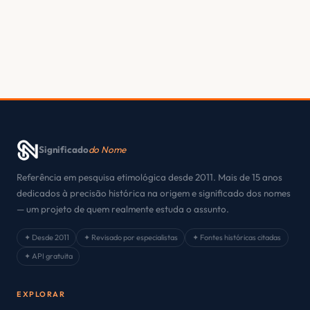
Significado
do Nome
Referência em pesquisa etimológica desde 2011. Mais de 15 anos
dedicados à precisão histórica na origem e significado dos nomes
— um projeto de quem realmente estuda o assunto.
✦ Desde 2011
✦ Revisado por especialistas
✦ Fontes históricas citadas
✦ API gratuita
EXPLORAR