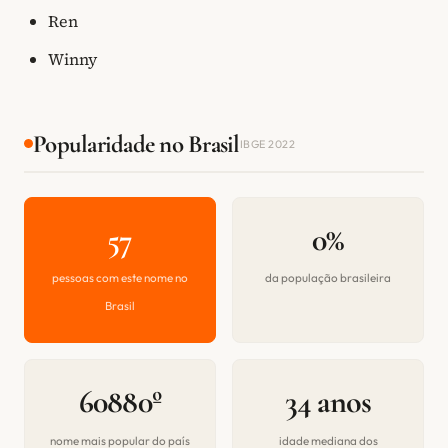
Ren
Winny
Popularidade no Brasil
IBGE 2022
57
0%
pessoas com este nome no
da população brasileira
Brasil
60880º
34 anos
nome mais popular do país
idade mediana dos