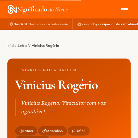
Significado
do Nome
Desde 2011
— 15 anos de autoridade
Revisado por
especialistas em etimo
EXPLORAR
NOME PERFEITO
Início
Letra V
Vinicius Rogério
ÁREA DO DEV
SIGNIFICADO & ORIGEM
Vinicius Rogério
Vinicius Rogério: Vinicultor com voz
agradável.
Latina
Masculino
Difícil