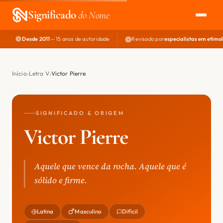
Significado
do Nome
Desde 2011
— 15 anos de autoridade
Revisado por
especialistas em etimo
EXPLORAR
NOME PERFEITO
Início
Letra V
Victor Pierre
ÁREA DO DEV
SIGNIFICADO & ORIGEM
Victor Pierre
Aquele que vence da rocha. Aquele que é
sólido e firme.
Latina
Masculino
Difícil