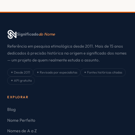
Significado
do Nome
Referência em pesquisa etimológica desde 2011. Mais de 15 anos
dedicados à precisão histórica na origem e significado dos nomes
— um projeto de quem realmente estuda o assunto.
✦ Desde 2011
✦ Revisado por especialistas
✦ Fontes históricas citadas
✦ API gratuita
EXPLORAR
Blog
Nome Perfeito
Nomes de A a Z