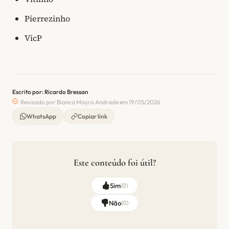
Pierrezinho
VicP
Escrito por: Ricardo Bressan
Revisado por Bianca Mayra Andrade em 19/05/2026
WhatsApp
Copiar link
Este conteúdo foi útil?
Sim
(
0
)
Não
(
0
)