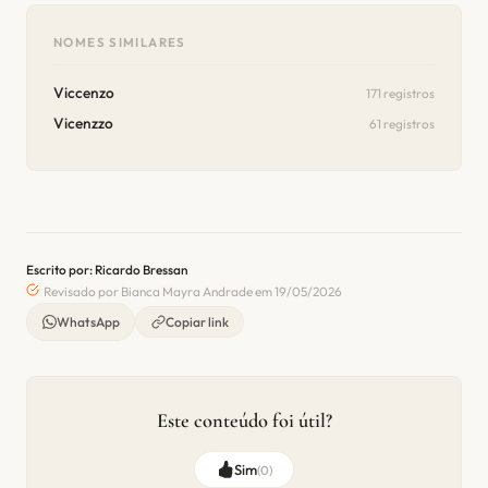
NOMES SIMILARES
Viccenzo
171 registros
Vicenzzo
61 registros
Escrito por: Ricardo Bressan
Revisado por Bianca Mayra Andrade em 19/05/2026
WhatsApp
Copiar link
Este conteúdo foi útil?
Sim
(
0
)