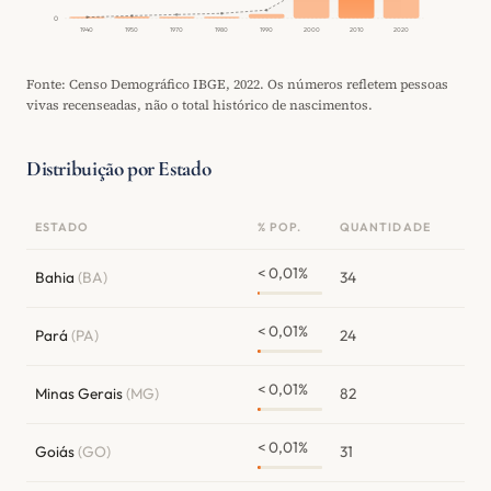
0
1940
1950
1970
1980
1990
2000
2010
2020
Fonte: Censo Demográfico IBGE, 2022. Os números refletem pessoas
vivas recenseadas, não o total histórico de nascimentos.
Distribuição por Estado
ESTADO
% POP.
QUANTIDADE
< 0,01%
Bahia
(BA)
34
< 0,01%
Pará
(PA)
24
< 0,01%
Minas Gerais
(MG)
82
< 0,01%
Goiás
(GO)
31