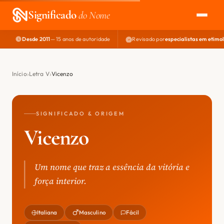
Significado
do Nome
Desde 2011
— 15 anos de autoridade
Revisado por
especialistas em etimo
EXPLORAR
NOME PERFEITO
Início
Letra V
Vicenzo
ÁREA DO DEV
SIGNIFICADO & ORIGEM
Vicenzo
Um nome que traz a essência da vitória e
força interior.
Italiana
Masculino
Fácil