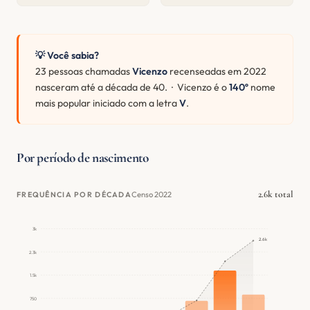
💡 Você sabia?
23 pessoas chamadas
Vicenzo
recenseadas em 2022
nasceram até a década de 40. · Vicenzo é o
140º
nome
mais popular iniciado com a letra
V
.
Por período de nascimento
2.6k total
Censo 2022
FREQUÊNCIA POR DÉCADA
3k
2.6k
2.3k
1.5k
750