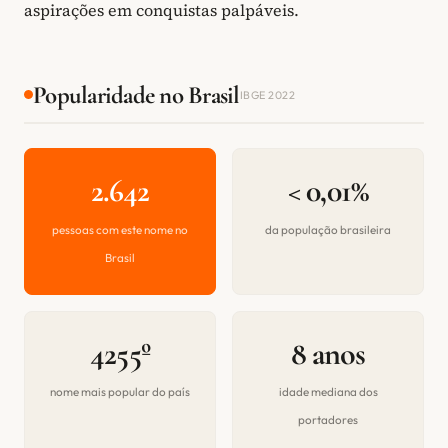
aspirações em conquistas palpáveis.
Popularidade no Brasil
IBGE 2022
2.642
< 0,01%
pessoas com este nome no
da população brasileira
Brasil
4255º
8 anos
nome mais popular do país
idade mediana dos
portadores