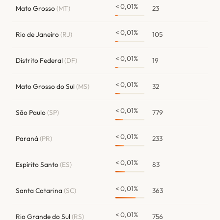
< 0,01%
Mato Grosso
(MT)
23
< 0,01%
Rio de Janeiro
(RJ)
105
< 0,01%
Distrito Federal
(DF)
19
< 0,01%
Mato Grosso do Sul
(MS)
32
< 0,01%
São Paulo
(SP)
779
< 0,01%
Paraná
(PR)
233
< 0,01%
Espírito Santo
(ES)
83
< 0,01%
Santa Catarina
(SC)
363
< 0,01%
Rio Grande do Sul
(RS)
756