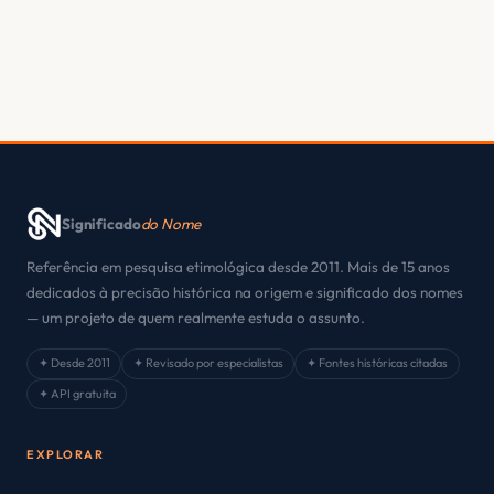
Significado
do Nome
Referência em pesquisa etimológica desde 2011. Mais de 15 anos
dedicados à precisão histórica na origem e significado dos nomes
— um projeto de quem realmente estuda o assunto.
✦ Desde 2011
✦ Revisado por especialistas
✦ Fontes históricas citadas
✦ API gratuita
EXPLORAR