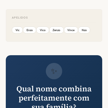
APELIDOS
Vic
Enzo
Vico
Zenzo
Vince
Nzo
✨
Qual nome combina
perfeitamente com
sua família?