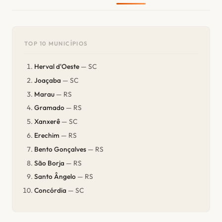
TOP 10 MUNICÍPIOS
Herval d'Oeste
— SC
Joaçaba
— SC
Marau
— RS
Gramado
— RS
Xanxerê
— SC
Erechim
— RS
Bento Gonçalves
— RS
São Borja
— RS
Santo Ângelo
— RS
Concórdia
— SC