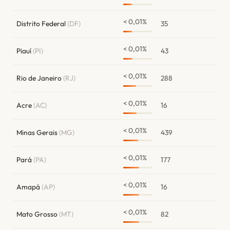
< 0,01%
Distrito Federal
(DF)
35
< 0,01%
Piauí
(PI)
43
< 0,01%
Rio de Janeiro
(RJ)
288
< 0,01%
Acre
(AC)
16
< 0,01%
Minas Gerais
(MG)
439
< 0,01%
Pará
(PA)
177
< 0,01%
Amapá
(AP)
16
< 0,01%
Mato Grosso
(MT)
82