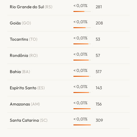
< 0,01%
Rio Grande do Sul
(RS)
281
< 0,01%
Goiás
(GO)
208
< 0,01%
Tocantins
(TO)
53
< 0,01%
Rondônia
(RO)
57
< 0,01%
Bahia
(BA)
517
< 0,01%
Espírito Santo
(ES)
143
< 0,01%
Amazonas
(AM)
156
< 0,01%
Santa Catarina
(SC)
309