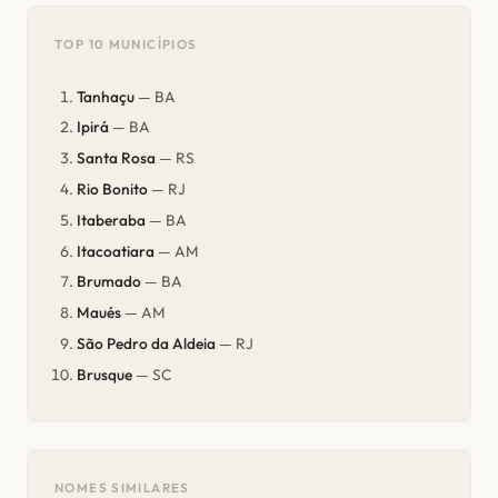
TOP 10 MUNICÍPIOS
Tanhaçu
— BA
Ipirá
— BA
Santa Rosa
— RS
Rio Bonito
— RJ
Itaberaba
— BA
Itacoatiara
— AM
Brumado
— BA
Maués
— AM
São Pedro da Aldeia
— RJ
Brusque
— SC
NOMES SIMILARES