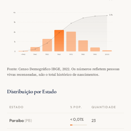
4k
3.7k
3k
2k
1k
0
<1940
1940
1950
1960
1970
1980
1990
2000
Fonte: Censo Demográfico IBGE, 2022. Os números refletem pessoas
vivas recenseadas, não o total histórico de nascimentos.
Distribuição por Estado
ESTADO
% POP.
QUANTIDADE
< 0,01%
Paraíba
(PB)
23