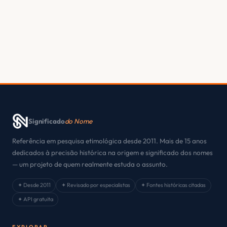
Significado
do Nome
Referência em pesquisa etimológica desde 2011. Mais de 15 anos
dedicados à precisão histórica na origem e significado dos nomes
— um projeto de quem realmente estuda o assunto.
✦ Desde 2011
✦ Revisado por especialistas
✦ Fontes históricas citadas
✦ API gratuita
EXPLORAR