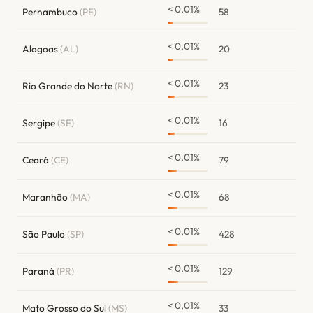
< 0,01%
Pernambuco
(PE)
58
< 0,01%
Alagoas
(AL)
20
< 0,01%
Rio Grande do Norte
(RN)
23
< 0,01%
Sergipe
(SE)
16
< 0,01%
Ceará
(CE)
79
< 0,01%
Maranhão
(MA)
68
< 0,01%
São Paulo
(SP)
428
< 0,01%
Paraná
(PR)
129
< 0,01%
Mato Grosso do Sul
(MS)
33