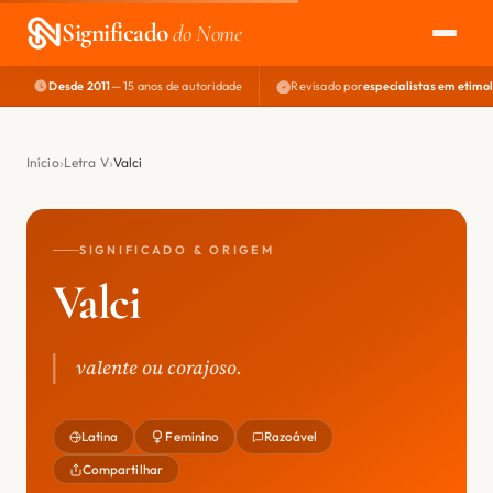
Significado
do Nome
Desde 2011
— 15 anos de autoridade
Revisado por
especialistas em etimo
EXPLORAR
NOME PERFEITO
Início
Letra V
Valci
ÁREA DO DEV
SIGNIFICADO & ORIGEM
Valci
valente ou corajoso.
Latina
Feminino
Razoável
Compartilhar