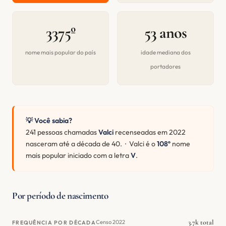
3375º
53 anos
nome mais popular do país
idade mediana dos
portadores
💡 Você sabia?
241 pessoas chamadas
Valci
recenseadas em 2022
nasceram até a década de 40. · Valci é o
108º
nome
mais popular iniciado com a letra
V
.
Por período de nascimento
3.7k total
Censo 2022
FREQUÊNCIA POR DÉCADA