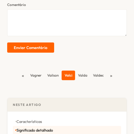
Comentário
Enviar Comentário
«
»
Vagner
Vailson
Valci
Valda
Valdec
NESTE ARTIGO
Características
Significado detalhado