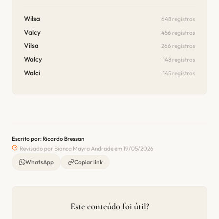
Wilsa
648 registros
Valcy
456 registros
Vilsa
266 registros
Walcy
148 registros
Walci
145 registros
Escrito por: Ricardo Bressan
Revisado por Bianca Mayra Andrade em 19/05/2026
WhatsApp
Copiar link
Este conteúdo foi útil?