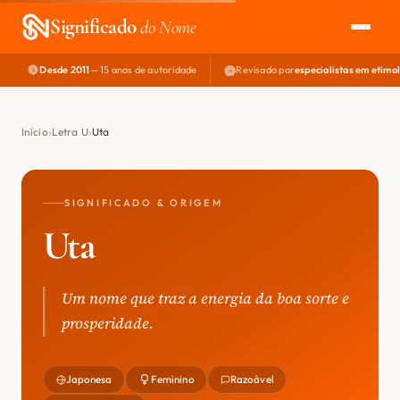
Significado
do Nome
Desde 2011
— 15 anos de autoridade
Revisado por
especialistas em etimo
EXPLORAR
NOME PERFEITO
Início
Letra U
Uta
ÁREA DO DEV
SIGNIFICADO & ORIGEM
Uta
Um nome que traz a energia da boa sorte e
prosperidade.
Japonesa
Feminino
Razoável