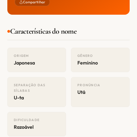
Compartilhar
Características do nome
ORIGEM
GÊNERO
Japonesa
Feminino
SEPARAÇÃO DAS
PRONÚNCIA
SÍLABAS
Utá
U-ta
DIFICULDADE
Razoável