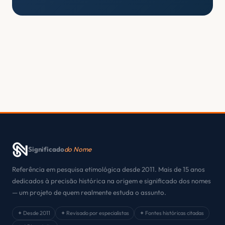
Significado
do Nome
Referência em pesquisa etimológica desde 2011. Mais de 15 anos
dedicados à precisão histórica na origem e significado dos nomes
— um projeto de quem realmente estuda o assunto.
✦ Desde 2011
✦ Revisado por especialistas
✦ Fontes históricas citadas