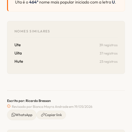
Uta é o
464º
nome mais popular iniciado com a letra
U
.
NOMES SIMILARES
Ute
39 registros
Uita
37 registros
Hute
23 registros
Escrito por: Ricardo Bressan
Revisado por Bianca Mayra Andrade em 19/05/2026
WhatsApp
Copiar link