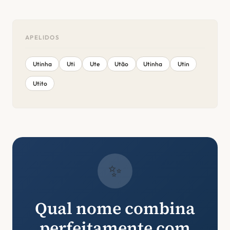
APELIDOS
Utinha
Uti
Ute
Utão
Utinha
Utin
Utito
✨
Qual nome combina
perfeitamente com