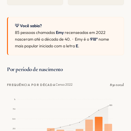
💡 Você sabia?
85 pessoas chamadas
Emy
recenseadas em 2022
nasceram até a década de 40. · Emy é o
918º
nome
mais popular iniciado com a letra
E
.
Por período de nascimento
830 total
Censo 2022
FREQUÊNCIA POR DÉCADA
1k
830
750
500
250