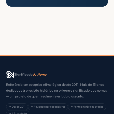
Significado
do Nome
Referência em pesquisa etimológica desde 2011. Mais de 15 anos
dedicados à precisão histórica na origem e significado dos nomes
— um projeto de quem realmente estuda o assunto.
✦ Desde 2011
✦ Revisado por especialistas
✦ Fontes históricas citadas
✦ API gratuita