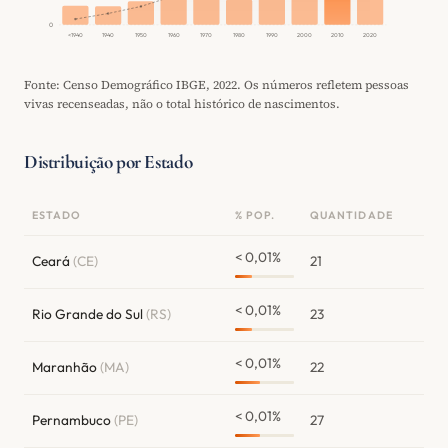
0
<1940
1940
1950
1960
1970
1980
1990
2000
2010
2020
Fonte: Censo Demográfico IBGE, 2022. Os números refletem pessoas
vivas recenseadas, não o total histórico de nascimentos.
Distribuição por Estado
ESTADO
% POP.
QUANTIDADE
< 0,01%
Ceará
(CE)
21
< 0,01%
Rio Grande do Sul
(RS)
23
< 0,01%
Maranhão
(MA)
22
< 0,01%
Pernambuco
(PE)
27