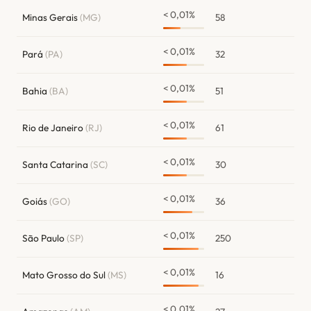
< 0,01%
Minas Gerais
(MG)
58
< 0,01%
Pará
(PA)
32
< 0,01%
Bahia
(BA)
51
< 0,01%
Rio de Janeiro
(RJ)
61
< 0,01%
Santa Catarina
(SC)
30
< 0,01%
Goiás
(GO)
36
< 0,01%
São Paulo
(SP)
250
< 0,01%
Mato Grosso do Sul
(MS)
16
< 0,01%