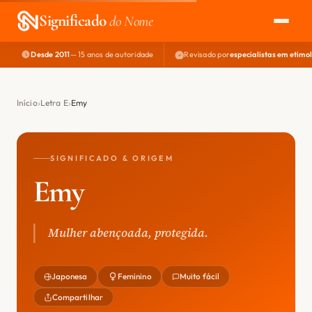
Significado
do Nome
Desde 2011
— 15 anos de autoridade
Revisado por
especialistas em etimo
EXPLORAR
NOME PERFEITO
Início
Letra E
Emy
ÁREA DO DEV
SIGNIFICADO & ORIGEM
Emy
Mulher abençoada, protegida.
Japonesa
Feminino
Muito fácil
Compartilhar