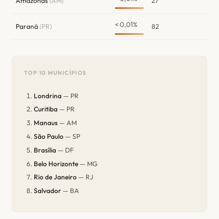
Amazonas
(AM)
27
< 0,01%
Paraná
(PR)
82
TOP 10 MUNICÍPIOS
Londrina
— PR
Curitiba
— PR
Manaus
— AM
São Paulo
— SP
Brasília
— DF
Belo Horizonte
— MG
Rio de Janeiro
— RJ
Salvador
— BA