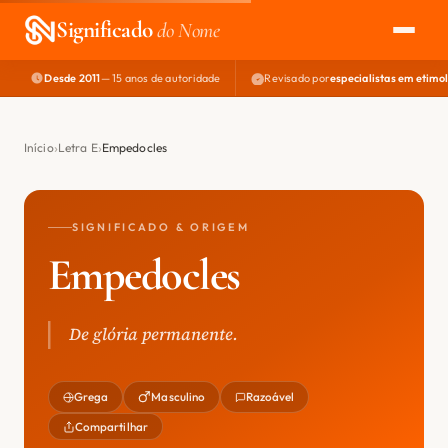
Significado
do Nome
Desde 2011
— 15 anos de autoridade
Revisado por
especialistas em etimo
EXPLORAR
NOME PERFEITO
Início
Letra E
Empedocles
ÁREA DO DEV
SIGNIFICADO & ORIGEM
Empedocles
De glória permanente.
Grega
Masculino
Razoável
Compartilhar