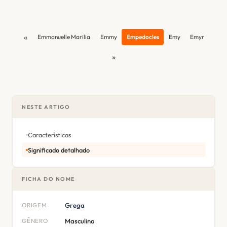
«
Emmanuelle Marilia
Emmy
Empedocles
Emy
Emyr
»
NESTE ARTIGO
Características
Significado detalhado
FICHA DO NOME
ORIGEM
Grega
GÊNERO
Masculino