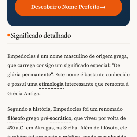
→
Descobrir o Nome Perfeito
Significado detalhado
Empedocles é um nome masculino de origem grega,
que carrega consigo um significado especial: "De
glória
permanente
". Este nome é bastante conhecido
e possui uma
etimologia
interessante que remonta à
Grécia Antiga.
Segundo a história, Empedocles foi um renomado
filósofo
grego pré-
socrático
, que viveu por volta de
490 a.C. em Akragas, na Sicília. Além de filósofo, ele
também foi um poeta e
médico
, sendo reconhecido