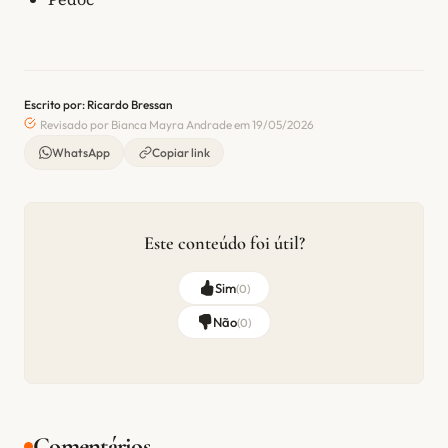
Escrito por: Ricardo Bressan
Revisado por Bianca Mayra Andrade em 19/05/2026
WhatsApp
Copiar link
Este conteúdo foi útil?
Sim
(
0
)
Não
(
0
)
Comentários