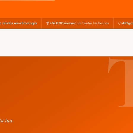
cialistas em etimologia
+16.000 nomes
com fontes históricas
API gr
da lua.