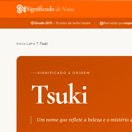
Significado
do Nome
Desde 2011
— 15 anos de autoridade
Revisado por
espe
Início
Letra T
Tsuki
SIGNIFICADO & ORIGEM
Tsuki
Um nome que reflete a beleza e o mistério 