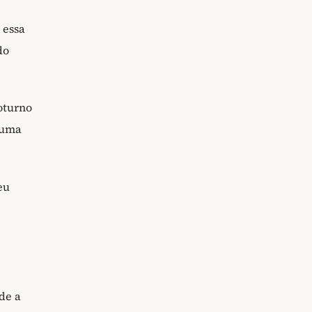
 essa
do
turno
 uma
eu
de a