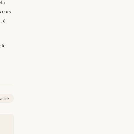
ela
 e as
, é
ele
r link