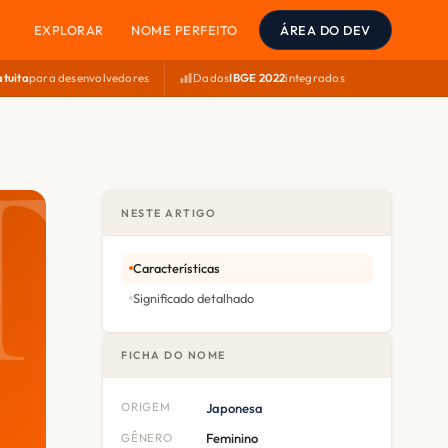
EXPLORAR
NOME PERFEITO
ÁREA DO DEV
atuita
para desenvolvedores
Dados
IBGE 2022
integrados
NESTE ARTIGO
Características
Significado detalhado
FICHA DO NOME
ORIGEM
Japonesa
GÊNERO
Feminino