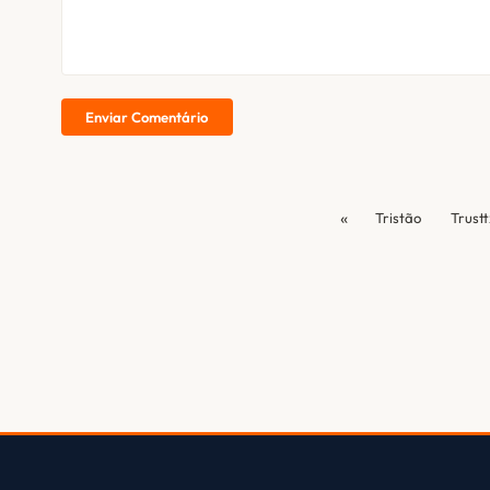
Enviar Comentário
«
Tristão
Trustt