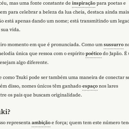
céu, mas uma fonte constante de
inspiração
para poetas e
em para celebrar a beleza da lua cheia, destaca ainda mais
não está apenas dando um nome; está transmitindo um lega
 sua vida.
imeiro momento em que é pronunciada. Como um
sussurro
no
elodia única que ressoa com o espírito
poético
do Japão. É
desejam algo diferente.
me como Tsuki pode ser também uma maneira de conectar s
 Além disso, nomes únicos têm ganhado
espaço
nos lares
ntre os pais que buscam originalidade.
ki?
Isso representa
ambição
e força; quem tem este número ten