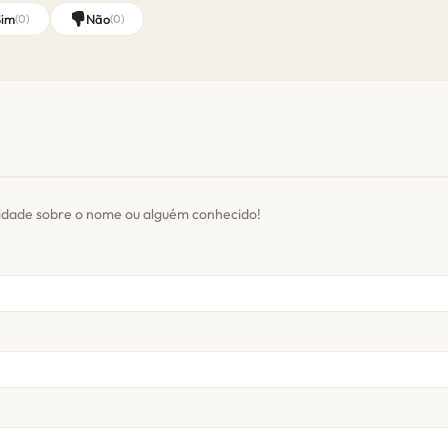
Sim
Não
(
0
)
(
0
)
sidade sobre o nome ou alguém conhecido!