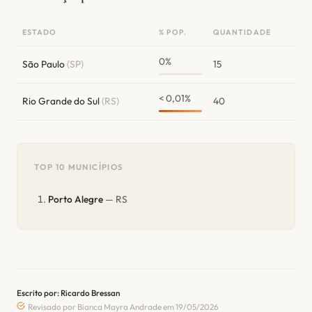
ESTADO
% POP.
QUANTIDADE
0%
São Paulo
(SP)
15
< 0,01%
Rio Grande do Sul
(RS)
40
TOP 10 MUNICÍPIOS
Porto Alegre
— RS
Escrito por: Ricardo Bressan
Revisado por Bianca Mayra Andrade em 19/05/2026