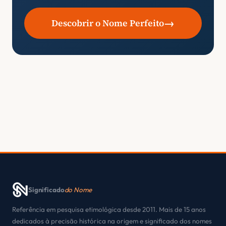
→
Descobrir o Nome Perfeito
Significado
do Nome
Referência em pesquisa etimológica desde 2011. Mais de 15 anos
dedicados à precisão histórica na origem e significado dos nomes