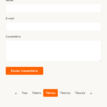
Nome
E-mail
Comentário
Enviar Comentário
«
»
Tiao
Tibério
Tibiriça
Tibúrcio
Tiburzio