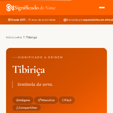
Significado
do Nome
Desde 2011
— 15 anos de autoridade
Revisado por
especialistas em etimo
EXPLORAR
NOME PERFEITO
Início
Letra T
Tibiriça
ÁREA DO DEV
SIGNIFICADO & ORIGEM
Tibiriça
Sentinela da serra.
Indígena
Masculino
Fácil
Compartilhar