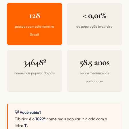
128
< 0,01%
pessoas com este nome no
da população brasileira
Brasil
34648º
58.5 anos
nome mais popular do país
idade mediana dos
portadores
💡 Você sabia?
Tibirica é o
1022º
nome mais popular iniciado com a
letra
T
.