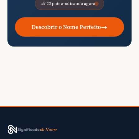
👶 22 pais analisando agora
→
Descobrir o Nome Perfeito
Significado
do Nome