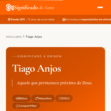
Significado
do Nome
Desde 2011
— 15 anos de autoridade
Revisado por
especialistas em etimo
EXPLORAR
NOME PERFEITO
Início
Letra T
Tiago Anjos
ÁREA DO DEV
SIGNIFICADO & ORIGEM
Tiago Anjos
Aquele que permanece próximo de Deus.
Bíblica
Masculino
Difícil
Compartilhar