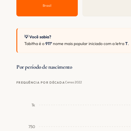
Brasil
💡 Você sabia?
Tabitha é o
911º
nome mais popular iniciado com a letra
T
.
Por período de nascimento
Censo 2022
FREQUÊNCIA POR DÉCADA
1k
750