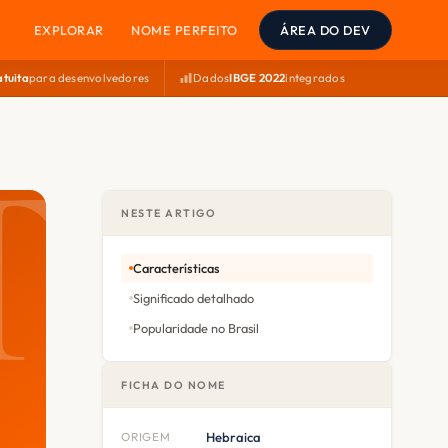
EXPLORAR
NOME PERFEITO
ÁREA DO DEV
atuita
para desenvolvedores
Dados
IBGE 2022
integrados
NESTE ARTIGO
Características
Significado detalhado
Popularidade no Brasil
FICHA DO NOME
ORIGEM
Hebraica