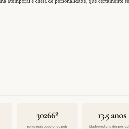
ha atemporal e cheia de personalidade, que certamente s
30266º
13.5 anos
a
nome mais popular do país
idade mediana dos portad