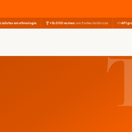
cialistas em etimologia
+16.000 nomes
com fontes históricas
API gr