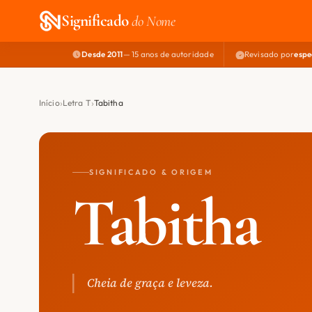
Significado
do Nome
Desde 2011
— 15 anos de autoridade
Revisado por
espe
Início
Letra T
Tabitha
SIGNIFICADO & ORIGEM
Tabitha
Cheia de graça e leveza.