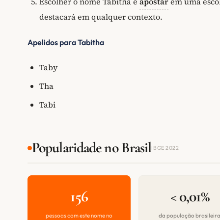
Escolher o nome Tabitha é
apostar
em uma escol
destacará em qualquer contexto.
Apelidos para Tabitha
Taby
Tha
Tabi
Popularidade no Brasil
IBGE 2022
156
< 0,01%
pessoas com este nome no
da população brasileir