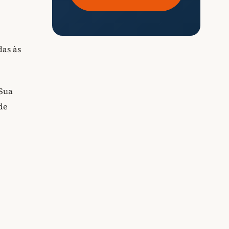
das às
 Sua
de