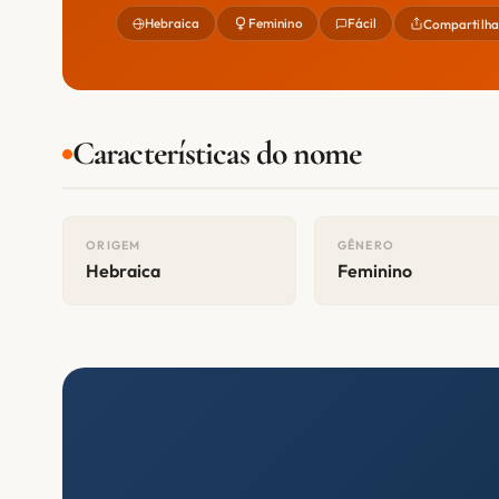
Hebraica
Feminino
Fácil
Compartilha
Características do nome
ORIGEM
GÊNERO
Hebraica
Feminino